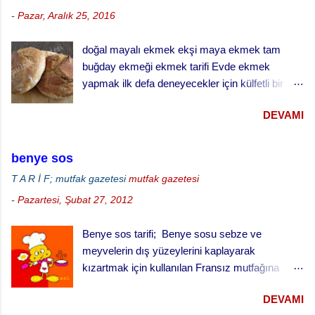
-
Pazar, Aralık 25, 2016
doğal mayalı ekmek ekşi maya ekmek tam
buğday ekmeği ekmek tarifi Evde ekmek
yapmak ilk defa deneyecekler için külfetli bir
işmiş gibi gelebilir ama zamanla ve alışkanlık
DEVAMI
kazandıkça çok keyif alabileceğiniz ve
vazgeçemeyeceğiniz bir şey. Özellikle de ekşi
maya ekmek yapmak daha da zordur. Ekşi
benye sos
mayayı kontrol etmek, yaşatabilmek, beslemek
T A R İ F; mutfak gazetesi
mutfak gazetesi
ve aktif halde kalmasını sağlamak çok dikkat ve
-
Pazartesi, Şubat 27, 2012
çaba gerektiriyor. Hatta bizim evde ekşi maya
sanki bir evcil hayvanmış gibi muamele görüyor.
Benye sos tarifi; Benye sosu sebze ve
… besledin mi, gazını aldın mı gibi diyaloglar hiç
meyvelerin dış yüzeylerini kaplayarak
eksik olmuyor. Hatta uzun süreli gezilerde sırf
kızartmak için kullanılan Fransız mutfağına
mayamız ölmesin canlı kalsın diye yanımızda
özgü bir sos. Meyve kızartmaları için tatlı
götürdüğümüz bile oluyor. doğal ekşi maya ile
DEVAMI
olarak, sebze ve piliç kızartmaları için de tuzlu
tam buğday ekmeği Bu aşamada bu lafları