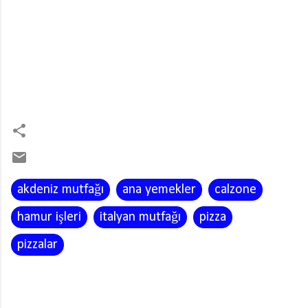
akdeniz mutfağı
ana yemekler
calzone
hamur işleri
italyan mutfağı
pizza
pizzalar