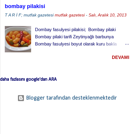
için) 3 su bardağı un 1 su bardağı tereyağı (oda
bombay pilakisi
sıcaklığında) 1 yumurta 1/3 su bardağı soğuk
T A R İ F; mutfak gazetesi
mutfak gazetesi
-
Salı, Aralık 10, 2013
su Çay kaşığının ucuyla tuz 1 tatlı kaşığı elma
sirkesi 2 çorba kaşığı toz şeker 2 su bardağı
Dombay fasulyesi pilakisi; Bombay pilaki
vişne reçeli vişneli turta yapılışı,
Bombay pilaki tarifi Zeytinyağlı barbunya
Bombay fasulyesi boyut olarak kuru bakla
büyüklüğünde oldukça lezzetli bir fasulye .
DEVAMI
Yaklaşık on-on beş tanesi bir meze tabağını
doldurur. Yalnız bu fasulyenin kabukları biraz
kalın olduğu için çok ağır ateşte ve uzun sürede
daha fazlasını google'dan ARA
pişirmek gerekir. Hatta toprak güveçte ve fırında
pişirince çok daha lezzetli oluyor. Bombay
fasulyesi ismi aslında galat-ı meşhur dur. Galat-ı
Blogger tarafından desteklenmektedir
meşhur, yanlışın doğrusunun yerini alması
durumudur. Yani “ doğru bilinen yanlış ”. Çünkü
bu fasulyenin asıl adı; iri ve tombul olması
nedeniyle manda anlamına gelen “ Dombay ”
olmasına rağmen zamanla Bombay olarak