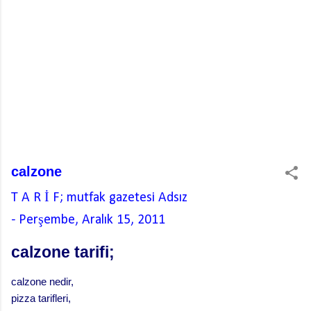
calzone
T A R İ F; mutfak gazetesi
Adsız
-
Perşembe, Aralık 15, 2011
calzone tarifi;
calzone nedir,
pizza tarifleri,