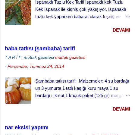
Ispanaklı Tuzlu Kek Tarifi Ispanaklı kek Tuzlu
250 gr. file badem 4 çorba kaşığı bal 1 çorba
Kek Ispanak ile kişniş çok yakışıyor. Ispanaklı
kaşığı toz tarçın 4 çorba kaşığı şeker 1 çay
tuzlu kek yaparken baharat olarak kişniş ve
kaşığı kakule çekirdeği (dövülmüş) 250 gr.
karabiber kullandık. Kekin üzerine bol susam
Margarin (Oda sıcaklığında) 3 kaşık yoğurt 1
DEVAMI
serptik. Hem görünümü hem de lezzeti çok
paket karbonat Un (alabildiği kadar) 1 çorba
güzel oldu. Ispanaklı tuzlu keki hazırlarken
kaşığı üzüm pekmezi 4 çorba kaşığı su iran
ıspanakları çiğ olarak kullandık. Bu kekin daha
kurabiyesi badambura yapılışı ·
baba tatlısı (şambaba) tarifi
iyi pişmesi için derin kek kalıbında değil, sığ
Fırınınızı 170 derecede ısıtınız. · ...
T A R İ F; mutfak gazetesi
mutfak gazetesi
kenarlı tepside pişirmeyi öneriyoruz.
-
Perşembe, Temmuz 24, 2014
Şambaba tatlısı tarifi; Malzemeler: 4 su bardağı
un 3 yumurta 1 tatlı kaşığı kuru maya 1 su
bardağı ılık süt 1 küçük paket (125 gr) margarin
(oda sıcaklığında) 1 çay fincanı pudra şekeri 1
DEVAMI
fiske tuz şurup için: 3 su bardağı su 3 su
bardağı toz şeker Yarım limon suyu Baba tatlısı
yapılışı; · Fırını 180 dereceye ayarlayarak
nar eksisi yapımı
ısıtınız. · Unun ortasını açınız, bir bardak