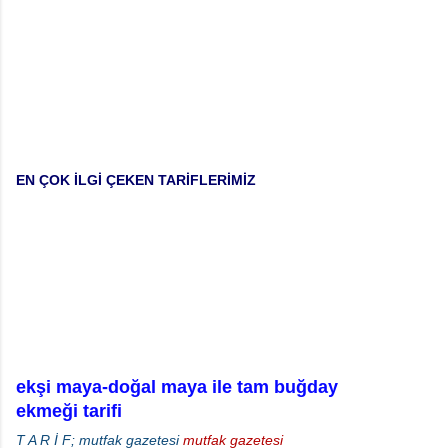
EN ÇOK İLGİ ÇEKEN TARİFLERİMİZ
ekşi maya-doğal maya ile tam buğday
ekmeği tarifi
T A R İ F; mutfak gazetesi
mutfak gazetesi