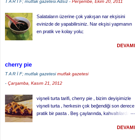
T A R İ F; mutfak gazetesi
Adsız
-
Perşembe, Ekim 20, 2011
ılık sütle kabartılmış mayayı, yumuşamış yağı,
yumurtaları şeker ve tuzu ilave ederek
Salataların üzerine çok yakışan nar ekşisini
yumuşak bir hamur yapınız. · Hamuru ılık
evinizde de yapabilirsiniz. Nar ekşisi yapmanın
bir yerde iki misli kabarana kadar bekletiniz. ·
en pratik ve kolay yolu;
Küçük tart kalıplarını yağlayınız ve
hamuru kalıpların yarısını geçmeyecek şekilde
DEVAMI
paylaştırınız. · Kabarması için tekrar
bekletiniz. · ...
cherry pie
T A R İ F; mutfak gazetesi
mutfak gazetesi
-
Çarşamba, Kasım 21, 2012
vişneli turta tarifi, cherry pie , bizim deyişimizle
vişneli turta , herkesin çok beğendiği son derece
pratik bir pasta . Beş çaylarında, kahvaltılarda
ve her türlü ikram masalarında gönül rahatlığıyla
DEVAMI
ikram edebileceğiniz klasik bir ikramlık. vişneli
turta için, Malzemeler (25 cm çaplı tart kalıbı