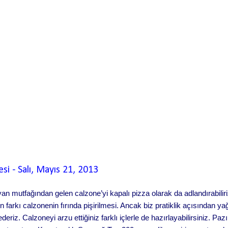
k doğranmış) 1 adet rendelenmiş domates 2 çorba kaşığı dolma fıstı
danoz (ince kıyılmış) 2 çorba kaşığı taze nane (ince kıyılmış) 2 çor
z 1 çay kaşığı karabiber 1 çay ...
esi
-
Salı, Mayıs 21, 2013
yan mutfağından gelen calzone’yi kapalı pizza olarak da adlandırabili
arkı calzonenin fırında pişirilmesi. Ancak biz pratiklik açısından ya
eriz. Calzoneyi arzu ettiğiniz farklı içlerle de hazırlayabilirsiniz. Paz