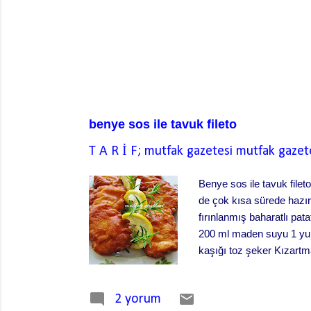
benye sos ile tavuk fileto
T A R İ F; mutfak gazetesi
mutfak gazet
Benye sos ile tavuk filet
de çok kısa sürede hazırl
fırınlanmış baharatlı pata
200 ml maden suyu 1 yumu
kaşığı toz şeker Kızartma 
döverek inceltiniz. Her ik
çukur bir kaba aldıktan 
2 yorum
pürtüksüz-homojen bir ka