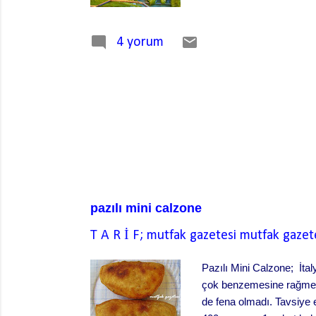
400 gr. Kuru soğan (Küçü
üzümü 2 çorba kaşığı may
4 yorum
kıyılmış) 2 çay kaşığı tu
pazılı mini calzone
T A R İ F; mutfak gazetesi
mutfak gazet
Pazılı Mini Calzone; İtal
çok benzemesine rağmen f
de fena olmadı. Tavsiye ed