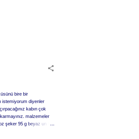
çüsünü bire bir
 istemiyorum diyenler
 çırpacağınız kabın çok
çıkarmayınız. malzemeler
 toz şeker 95 g beyaz un 55
ansı veya şekerli vanilin