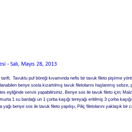
esi
-
Salı, Mayıs 28, 2013
o tarifi; Tavuklu puf böreği kıvamında nefis bir tavuk fileto pişirme y
anabilen benye sosla kızartılmış tavuk filetolarını haşlanmış sebze, 
tes eşliğinde servis yapabilirsiniz. Benye sos ile tavuk fileto için; Malz
rta 1 su bardağı un 1 çorba kaşığı tereyağı eritilmiş 3 çorba kaşığı
yağı benye sos ile tavuk fileto yapılışı, Piliç filetolarını yaklaşık bir
i taraflarını unlayınız. Fazla unlarını silkeleyerek bertaraf ediniz ve b
sonra bütün malzemeyi ekleyerek çırpma teliyle iyice karıştırarak ko
rışım elde ediniz. Karışım istenen kıvamda olmazsa un veya...