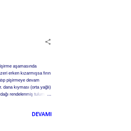
e pişirme aşamasında
zeri erken kızarmışsa fırın
apatıp pişirmeye devam
gr. dana kıyması (orta yağlı)
rdağı rendelenmiş tulum
salçası 2 çorba kaşığı
kaşığı kıyılmış maydanoz 1
DEVAMI