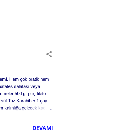
öntemi. Hem çok pratik hem
patates salatası veya
emeler 500 gr piliç fileto
 süt Tuz Karabiber 1 çay
 cm kalınlığa gelecek kadar
ir kenara alınız. Kalan unu
yu boza kıvamında ve
DEVAMI