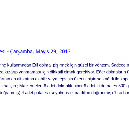
esi
-
Çarşamba, Mayıs 29, 2013
, Pirinç kullanmadan Etli dolma pişirmek için güzel bir yöntem. Sadec
ca kızarıp yanmaması için dikkatli olmak gerekiyor. Eğer dolmaların ü
fırının en alt katına alabilir veya tepsinin üzerini pişirme kağıdı ile k
i dolma için ; Malzemeler: 6 adet dolmalık biber 6 adet iri domates 500 
 doğranmış) 4 adet patates (soyulmuş elma dilimi doğranmış) 1 su ba
(ince kıyılmış) ½ çorba kaşığı domates salçası ½ çorba kaşığı biber 
taze çekilmiş karabiber 1 çay kaşığı tuz 1 çay kaşığı kekik 2 çorba 
da etli dolma nasıl yapılır,