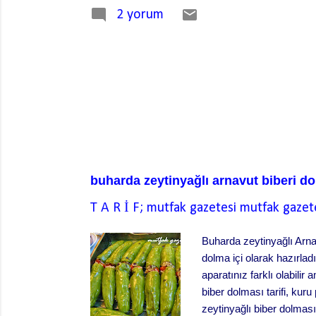
2 yorum
buharda zeytinyağlı arnavut biberi d
T A R İ F; mutfak gazetesi
mutfak gazet
Buharda zeytinyağlı Arnav
dolma içi olarak hazırladı
aparatınız farklı olabilir
biber dolması tarifi, kuru 
zeytinyağlı biber dolması