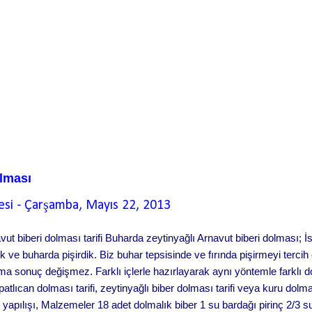
olması
esi
-
Çarşamba, Mayıs 22, 2013
ut biberi dolması tarifi Buharda zeytinyağlı Arnavut biberi dolması; İ
k ve buharda pişirdik. Biz buhar tepsisinde ve fırında pişirmeyi tercih
 ama sonuç değişmez. Farklı içlerle hazırlayarak aynı yöntemle farklı do
patlıcan dolması tarifi, zeytinyağlı biber dolması tarifi veya kuru dolma t
 yapılışı, Malzemeler 18 adet dolmalık biber 1 su bardağı pirinç 2/3 