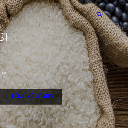
i
A DOĞRU
TÜMÜNÜ GÖSTER