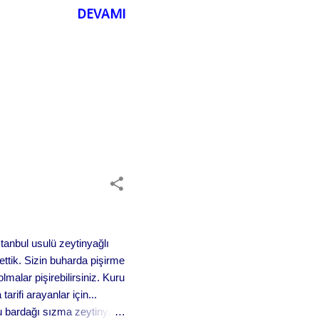
DEVAMI
stanbul usulü zeytinyağlı
 ettik. Sizin buharda pişirme
lmalar pişirebilirsiniz. Kuru
arifi arayanlar için...
su bardağı sızma zeytinyağı