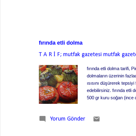
fırında etli dolma
T A R İ F; mutfak gazetesi
mutfak gazet
fırında etli dolma tarifi
dolmaların üzerinin fazla
ısısını düşürerek tepsiyi 
edebilirsiniz. fırında etl
500 gr kuru soğan (ince
peyniri. 3 diş sarımsak 
zeytinyağı 1 çay kaşığı 
Yorum Gönder
su bardağı kaynar su Fırın