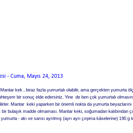
esi
-
Cuma, Mayıs 24, 2013
 Mantar kek , biraz fazla yumurtalı olabilir, ama gerçekten yumurta öl
teşem bir sonuç elde edersiniz. Yine de ben çok yumurtalı olmasını
ilirler. Mantar keki yaparken bir önemli nokta da yumurta beyazlarını
iç bir bulaşık madde olmaması. Mantar keki, soğumadan kalıbından 
 yumurta - akı ve sarısı ayrılmış (ayrı ayrı çırpma kâselerine) 190 g
eyağı, eritilmiş 1 çay bardağı toz antep fıstığı 1 tatlı kaşığı vanilya es