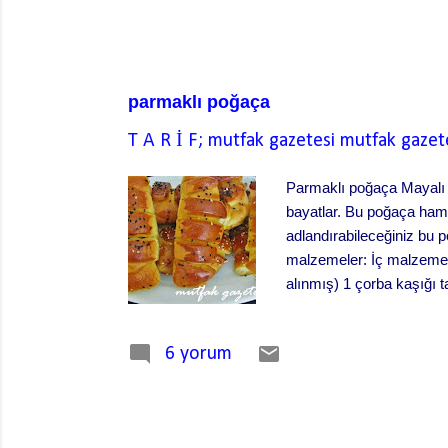
parmaklı poğaça
T A R İ F; mutfak gazetesi
mutfak gazet
Parmaklı poğaça Mayalı 
bayatlar. Bu poğaça hamu
adlandırabileceğiniz bu p
malzemeler: İç malzemesi
alınmış) 1 çorba kaşığı 
zeytinyağı 100 ml ılık s
paket kabartma tozu da ol
6 yorum