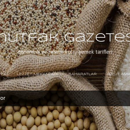
Ana içeriğe atla
mutfak gazetes
denenmiş ve resimli kolay yemek tarifleri
YFA
LEZZET MEKANLARI
BAHARATLAR
BASIT AM
yor