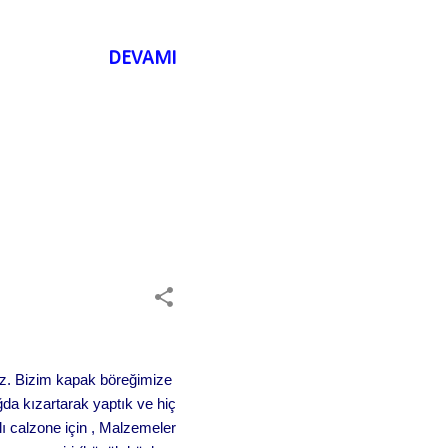
ğı 2 çorba kaşığı kuş
ba kaşığı dereotu (ince
DEVAMI
riz. Bizim kapak böreğimize
ğda kızartarak yaptık ve hiç
ılı calzone için , Malzemeler