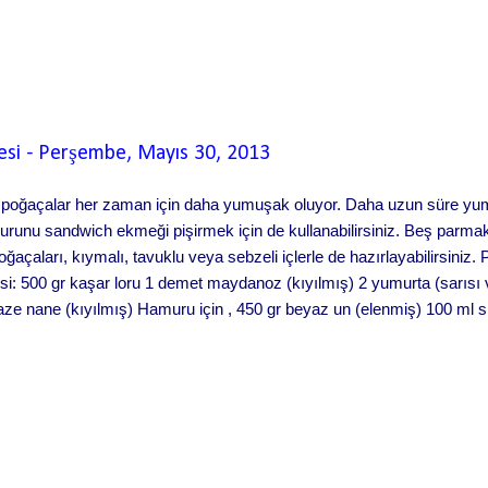
esi
-
Perşembe, Mayıs 30, 2013
poğaçalar her zaman için daha yumuşak oluyor. Daha uzun süre yum
runu sandwich ekmeği pişirmek için de kullanabilirsiniz. Beş parma
oğaçaları, kıymalı, tavuklu veya sebzeli içlerle de hazırlayabilirsiniz.
: 500 gr kaşar loru 1 demet maydanoz (kıyılmış) 2 yumurta (sarısı v
taze nane (kıyılmış) Hamuru için , 450 gr beyaz un (elenmiş) 100 ml s
u 2 çorba kaşığı toz şeker 1 çorba kaşığı instant maya 1 yumurta 1 ka
abilir) 1 tatlı kaşığı tuz Parmaklı poğaça yapılışı,