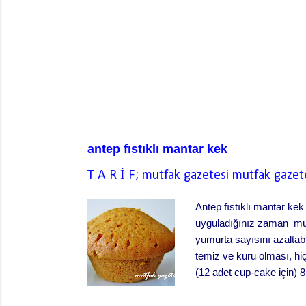
antep fıstıklı mantar kek
T A R İ F; mutfak gazetesi
mutfak gazet
Antep fıstıklı mantar kek
uyguladığınız zaman muh
yumurta sayısını azaltab
temiz ve kuru olması, h
(12 adet cup-cake için) 8
g Mısır nişastası 45 g ter
mantar kek yapılışı