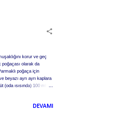
uşaklığını korur ve geç
k poğaçası olarak da
 Parmaklı poğaça için
e beyazı ayrı ayrı kaplara
üt (oda ısısında) 100 ml
hve kaşığı karbonat (2
DEVAMI