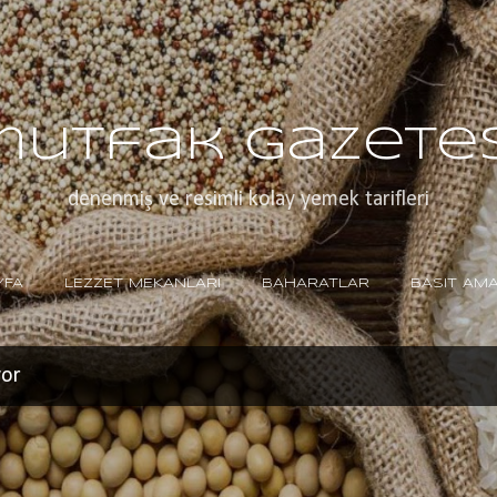
Ana içeriğe atla
mutfak gazetes
denenmiş ve resimli kolay yemek tarifleri
YFA
LEZZET MEKANLARI
BAHARATLAR
BASIT AM
yor