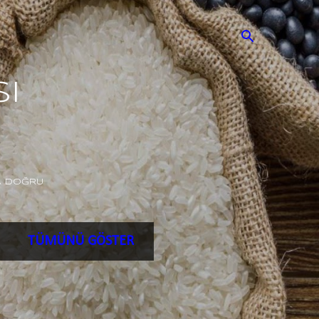
i
A DOĞRU
TÜMÜNÜ GÖSTER