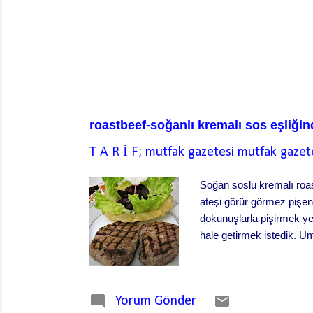
roastbeef-soğanlı kremalı sos eşliğin
T A R İ F; mutfak gazetesi
mutfak gazet
Soğan soslu kremalı roas
ateşi görür görmez pişen 
dokunuşlarla pişirmek yet
hale getirmek istedik. Um
Yorum Gönder