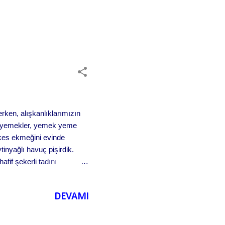
rken, alışkanlıklarımızın
miz yemekler, yemek yeme
rkes ekmeğini evinde
inyağlı havuç pişirdik.
fif şekerli tadını
uç (kabukları soyulmuş) 3
 çorba kaşığı zeytinyağı 1
DEVAMI
 su Yapılışı; Havuçları