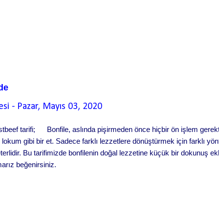
de
esi
-
Pazar, Mayıs 03, 2020
tbeef tarifi; Bonfile, aslında pişirmeden önce hiçbir ön işlem gerekt
lokum gibi bir et. Sadece farklı lezzetlere dönüştürmek için farklı yö
erlidir. Bu tarifimizde bonfilenin doğal lezzetine küçük bir dokunuş e
arız beğenirsiniz.