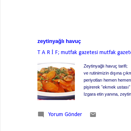
zeytinyağlı havuç
T A R İ F; mutfak gazetesi
mutfak gazet
Zeytinyağlı havuç tarifi
ve rutinimizin dışına çı
periyotları hemen hemen
pişirerek "ekmek ustası"
Izgara etin yanına, zeyti
dengelemek için pişirirk
adet taze soğan (yeşil s
Yorum Gönder
çay kaşığı tuz 1 çay kaşı
yarım ...