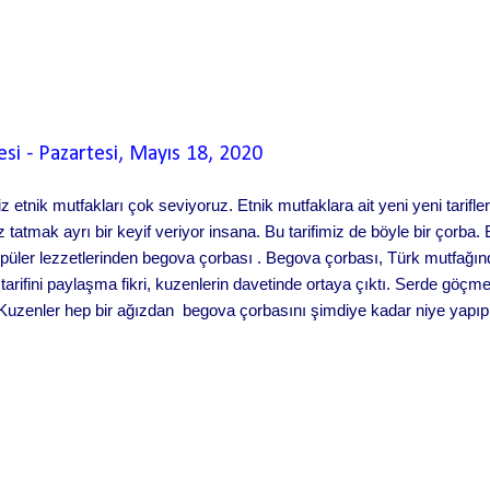
esi
-
Pazartesi, Mayıs 18, 2020
z etnik mutfakları çok seviyoruz. Etnik mutfaklara ait yeni yeni tarifle
 tatmak ayrı bir keyif veriyor insana. Bu tarifimiz de böyle bir çorba
 popüler lezzetlerinden begova çorbası . Begova çorbası, Türk mutfağ
tarifini paylaşma fikri, kuzenlerin davetinde ortaya çıktı. Serde göçmen
Kuzenler hep bir ağızdan begova çorbasını şimdiye kadar niye yapıp t
ayı hazırlayıp fotoğraflayıp tarifini paylaşmak şart oldu. Bosna Hersek
ıştır. Bu süre boyunca da Boşnakların geleneklerine ve kültürlerin
gova çorbasının Bey çorbası olarak bilinmesinin nedeni de Bosna-H