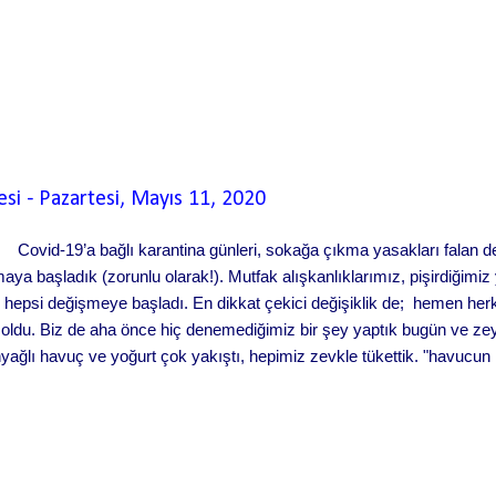
esi
-
Pazartesi, Mayıs 11, 2020
; Covid-19’a bağlı karantina günleri, sokağa çıkma yasakları falan de
kmaya başladık (zorunlu olarak!). Mutfak alışkanlıklarımız, pişirdiği
 hepsi değişmeye başladı. En dikkat çekici değişiklik de; hemen he
 oldu. Biz de aha önce hiç denemediğimiz bir şey yaptık bugün ve zeyt
nyağlı havuç ve yoğurt çok yakıştı, hepimiz zevkle tükettik. "havucun ha
en birkaç damla limon suyu ekleyebilirsiniz." Malzemeler: 8 adet hav
aplarıyla birlikte kabaca doğranmış) 1 adet kapya biber (doğranmış) 4
ğı tane karabiber 2 çorba kaşığı kıyılmış dereotu 1 çay bardağı sıcak