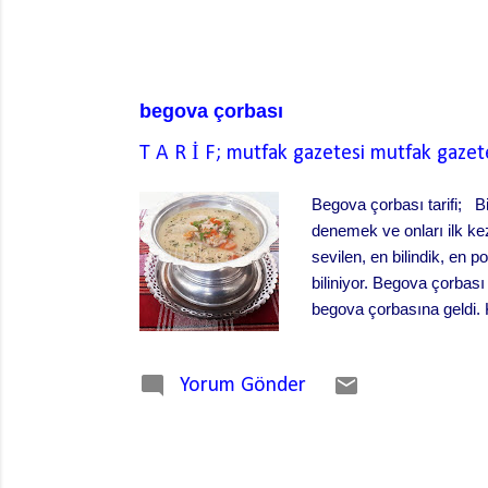
begova çorbası
T A R İ F; mutfak gazetesi
mutfak gazet
Begova çorbası tarifi; Bi
denemek ve onları ilk kez
sevilen, en bilindik, en
biliniyor. Begova çorbası 
begova çorbasına geldi. 
sitem edince bize de çorb
Osmanlı himayesinde kalm
Yorum Gönder
vurmuş doğal olarak. Be