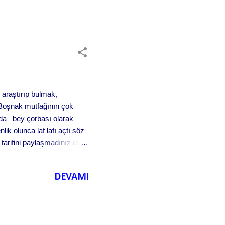
r araştırıp bulmak,
. Boşnak mutfağının çok
ında bey çorbası olarak
lik olunca laf lafı açtı söz
arifini paylaşmadınız diye
, 400 yılı aşkın bir süre
e Osmanlı etkisi damgasını
DEVAMI
ersek'in Osmanlı hakimi...