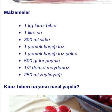
Malzemeler
1 kg kiraz biber
1 litre su
300 ml sirke
1 yemek kaşığı tuz
1 yemek kaşığı toz şeker
500 gr lor peyniri
1/2 demet maydanoz
250 ml zeytinyağı
Kiraz biberi turşusu nasıl yapılır?