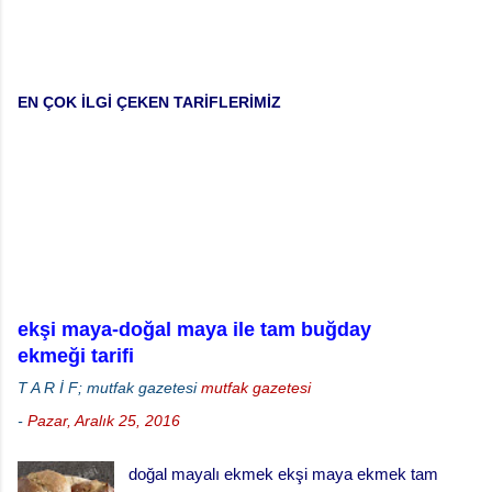
EN ÇOK İLGİ ÇEKEN TARİFLERİMİZ
ekşi maya-doğal maya ile tam buğday
ekmeği tarifi
T A R İ F; mutfak gazetesi
mutfak gazetesi
-
Pazar, Aralık 25, 2016
doğal mayalı ekmek ekşi maya ekmek tam