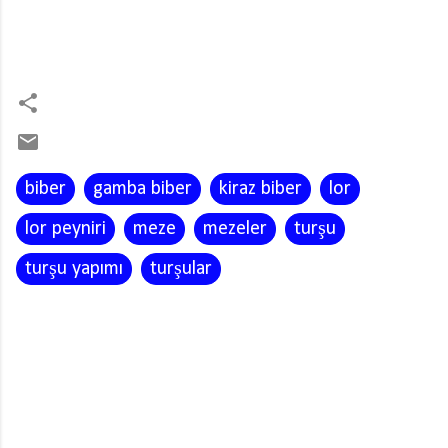
biber
gamba biber
kiraz biber
lor
lor peyniri
meze
mezeler
turşu
turşu yapımı
turşular