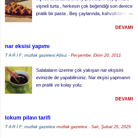
vişneli turta , herkesin çok beğendiği son derece
Küçük tart kalıplarını yağlayınız ve
pratik bir pasta . Beş çaylarında, kahvaltılarda
hamuru kalıpların yarısını geçmeyecek şekilde
ve her türlü ikram masalarında gönül rahatlığıyla
paylaştırınız. · Kabarması için tekrar
DEVAMI
ikram edebileceğiniz klasik bir ikramlık. vişneli
bekletiniz. · ...
turta için, Malzemeler (25 cm çaplı tart kalıbı
için) 3 su bardağı un 1 su bardağı tereyağı (oda
nar eksisi yapımı
sıcaklığında) 1 yumurta 1/3 su bardağı soğuk
T A R İ F; mutfak gazetesi
Adsız
-
Perşembe, Ekim 20, 2011
su Çay kaşığının ucuyla tuz 1 tatlı kaşığı elma
sirkesi 2 çorba kaşığı toz şeker 2 su bardağı
Salataların üzerine çok yakışan nar ekşisini
vişne reçeli vişneli turta yapılışı,
evinizde de yapabilirsiniz. Nar ekşisi yapmanın
en pratik ve kolay yolu;
DEVAMI
lokum pilavı tarifi
T A R İ F; mutfak gazetesi
mutfak gazetesi
-
Salı, Şubat 25, 2025