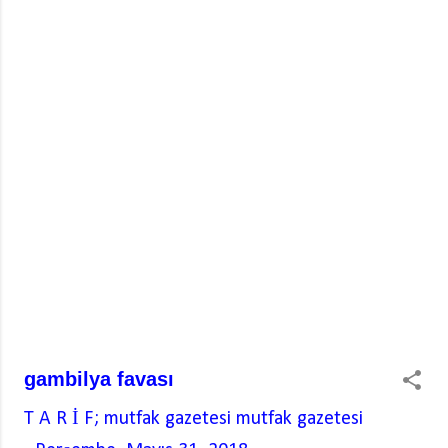
gambilya favası
T A R İ F; mutfak gazetesi
mutfak gazetesi