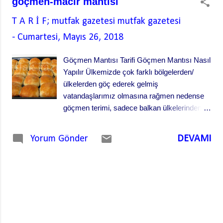
göçmen-macir mantısı
4 sap kıyılmış dereotu Yeteri kadar tuz
gambilya gambilya Gambilya favası yapılışı
T A R İ F; mutfak gazetesi
mutfak gazetesi
Gambilyayı tencereye koyunuz. Dört bardak
-
Cumartesi, Mayıs 26, 2018
suyu ekleyiniz. Kuru soğanı gelişi güzel iri iri
doğrayınız ve tencereye ilave ediniz.
Göçmen Mantısı Tarifi Göçmen Mantısı Nasıl
Gambilyal...
Yapılır Ülkemizde çok farklı bölgelerden/
ülkelerden göç ederek gelmiş
vatandaşlarımız olmasına rağmen nedense
göçmen terimi, sadece balkan ülkelerinden
gelenler için kullanılıyor. Bazı yerlerde
macir/muhacir de deniyor. Bizler de ellili
DEVAMI
Yorum Gönder
yıllarda Makedonya’dan serbest göçmen
olarak gelmiş bir ailenin ikinci kuşağıyız.
Büyüklerimiz, farklı bir kültür ve sosyolojik
ortama katılmanın tedirginliğinden mi yoksa
karşılaştıkları yeni ve farklı bir kültüre adapte
olma çabalarından mıdır nedir bilemiyoruz
ama doğup büyüdükleri toprakların kültürünü