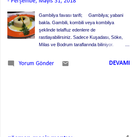
-
Perşembe, Mayıs 31, 2018
Gambilya favası tarifi; Gambilya; yabani
bakla. Gambili, kombili veya kombilya
şeklinde telaffuz edenlere de
rastlayabilirsiniz. Sadece Kuşadası, Söke,
Milas ve Bodrum taraflarında biliniyor.
Görünümü sarı mercimeğe çok benzeyen ve
baklayla mercimek arası bir tadı olan bir cins
DEVAMI
Yorum Gönder
yabani bakla. Ama favası mükemmel oluyor.
Hatta asıl favanın sadece gambilyadan
yapıldığını iddia edenler bile var. Gambilyaya
Bodrum baklası, favasına da Bodrum favası
da deniyor. Üzerinde bol kıyılmış dereotu ve
küçük küçük doğranmış kırmızı soğan ile
servis edilenine de tekmil fava deniyor.
gambilya favası Malzemeler 4 kişilik 250 gr
gambilya (yabani bakla) 1 adet orta boy kuru
soğan 200 ml sızma zeytinyağı 500 ml su 3-