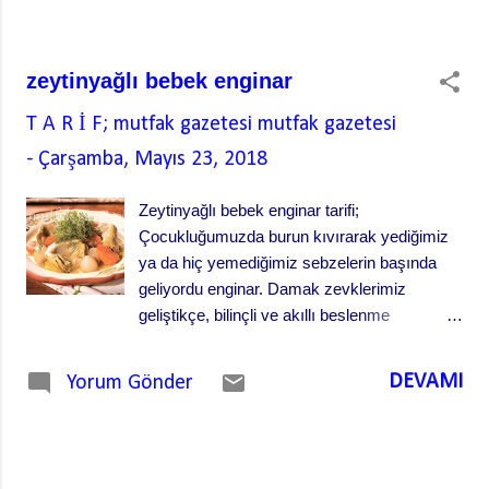
bizlere çok fazla yansıtamamışlar. Sadece
mutfak ve yemek alışkanlıkları bir derece
taşınabilmiş. Göçmen mantısı da bunlardan
zeytinyağlı bebek enginar
biri. (Börek de diyebiliriz) Göçmen mantısı,
ağızda çıtır çıtır dağılan yapısı ve harika
T A R İ F; mutfak gazetesi
mutfak gazetesi
lezzeti ile adeta insanı teslim alan bir tarif.
-
Çarşamba, Mayıs 23, 2018
Göçmen mantısı Göçmen mantısı, mayalı
hamurla yapılıyor ve elle açılıyor. Özellikle
Zeytinyağlı bebek enginar tarifi;
Makedonya'dan gelen göçmenlerin yaptığı
Çocukluğumuzda burun kıvırarak yediğimiz
göçm...
ya da hiç yemediğimiz sebzelerin başında
geliyordu enginar. Damak zevklerimiz
geliştikçe, bilinçli ve akıllı beslenme
çabalarımız arttıkça yemek tercihlerimiz de
şekillenmeye başladı. Lezzetleri hiç tatmadan
DEVAMI
Yorum Gönder
reddetmek yerine lezzetleri özümsemek ön
plana çıktı. Enginar da bu sayede lezzetine
teslim olduğumuz sebzelerin başında geliyor.
Bahar aylarında mutfakların sultanı, baş tacı