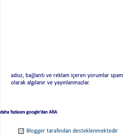
adsız, bağlantı ve reklam içeren yorumlar spam
olarak algılanır ve yayınlanmazlar.
Y
o
r
u
m
daha fazlasını google'dan ARA
G
ö
Blogger tarafından desteklenmektedir
n