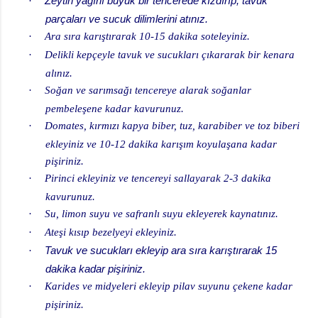
Zeytin yağını büyük bir tencerede kızdırıp, tavuk
·
parçaları ve sucuk dilimlerini atınız.
·
Ara sıra karıştırarak 10-15 dakika soteleyiniz.
·
Delikli kepçeyle tavuk ve sucukları çıkararak bir kenara
alınız.
·
Soğan ve sarımsağı tencereye alarak soğanlar
pembeleşene kadar kavurunuz.
·
Domates, kırmızı kapya biber, tuz, karabiber ve toz biberi
ekleyiniz ve 10-12 dakika karışım koyulaşana kadar
pişiriniz.
·
Pirinci ekleyiniz ve tencereyi sallayarak 2-3 dakika
kavurunuz.
·
Su, limon suyu ve safranlı suyu ekleyerek kaynatınız.
·
Ateşi kısıp bezelyeyi ekleyiniz.
Tavuk ve sucukları ekleyip ara sıra karıştırarak 15
·
dakika kadar pişiriniz.
·
Karides ve midyeleri ekleyip pilav suyunu çekene kadar
pişiriniz.