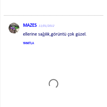
MAZES
11/01/2012
Y
ellerine sağılık,görüntü çok güzel.
o
r
YANITLA
u
m
l
a
r