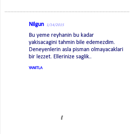
Nilgun
1/14/2015
Y
Bu yeme reyhanin bu kadar
o
yakisacagini tahmin bile edemezdim.
r
Deneyenlerin asla pisman olmayacaklari
u
bir lezzet. Ellerinize saglik..
m
YANITLA
l
a
r