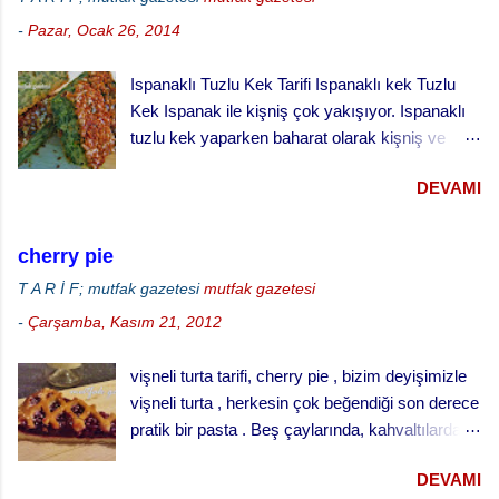
ılık sütle kabartılmış mayayı, yumuşamış yağı,
-
Pazar, Ocak 26, 2014
yumurtaları şeker ve tuzu ilave ederek
yumuşak bir hamur yapınız. · Hamuru ılık
Ispanaklı Tuzlu Kek Tarifi Ispanaklı kek Tuzlu
bir yerde iki misli kabarana kadar bekletiniz. ·
Kek Ispanak ile kişniş çok yakışıyor. Ispanaklı
Küçük tart kalıplarını yağlayınız ve
tuzlu kek yaparken baharat olarak kişniş ve
hamuru kalıpların yarısını geçmeyecek şekilde
karabiber kullandık. Kekin üzerine bol susam
paylaştırınız. · Kabarması için tekrar
DEVAMI
serptik. Hem görünümü hem de lezzeti çok
bekletiniz. · ...
güzel oldu. Ispanaklı tuzlu keki hazırlarken
ıspanakları çiğ olarak kullandık. Bu kekin daha
cherry pie
iyi pişmesi için derin kek kalıbında değil, sığ
T A R İ F; mutfak gazetesi
mutfak gazetesi
kenarlı tepside pişirmeyi öneriyoruz.
-
Çarşamba, Kasım 21, 2012
vişneli turta tarifi, cherry pie , bizim deyişimizle
vişneli turta , herkesin çok beğendiği son derece
pratik bir pasta . Beş çaylarında, kahvaltılarda
ve her türlü ikram masalarında gönül rahatlığıyla
DEVAMI
ikram edebileceğiniz klasik bir ikramlık. vişneli