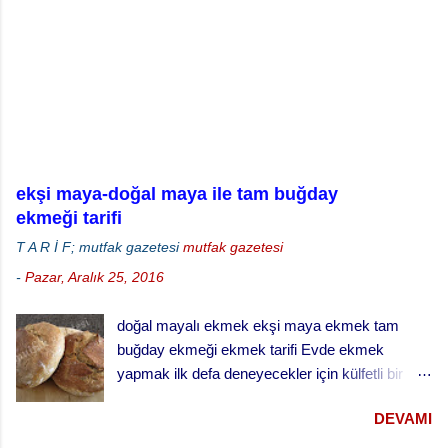
ö
n
d
e
r
ekşi maya-doğal maya ile tam buğday
ekmeği tarifi
T A R İ F; mutfak gazetesi
mutfak gazetesi
-
Pazar, Aralık 25, 2016
doğal mayalı ekmek ekşi maya ekmek tam
buğday ekmeği ekmek tarifi Evde ekmek
yapmak ilk defa deneyecekler için külfetli bir
işmiş gibi gelebilir ama zamanla ve alışkanlık
DEVAMI
kazandıkça çok keyif alabileceğiniz ve
vazgeçemeyeceğiniz bir şey. Özellikle de ekşi