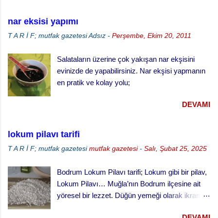
turta için, Malzemeler (25 cm çaplı tart kalıbı
için) 3 su bardağı un 1 su bardağı tereyağı (oda
nar eksisi yapımı
sıcaklığında) 1 yumurta 1/3 su bardağı soğuk
T A R İ F; mutfak gazetesi
Adsız
-
Perşembe, Ekim 20, 2011
su Çay kaşığının ucuyla tuz 1 tatlı kaşığı elma
sirkesi 2 çorba kaşığı toz şeker 2 su bardağı
Salataların üzerine çok yakışan nar ekşisini
vişne reçeli vişneli turta yapılışı,
evinizde de yapabilirsiniz. Nar ekşisi yapmanın
en pratik ve kolay yolu;
DEVAMI
lokum pilavı tarifi
T A R İ F; mutfak gazetesi
mutfak gazetesi
-
Salı, Şubat 25, 2025
Bodrum Lokum Pilavı tarifi; Lokum gibi bir pilav,
Lokum Pilavı… Muğla’nın Bodrum ilçesine ait
yöresel bir lezzet. Düğün yemeği olarak ikram
edilen bu yemek oldukça lezzetli. Kesme
DEVAMI