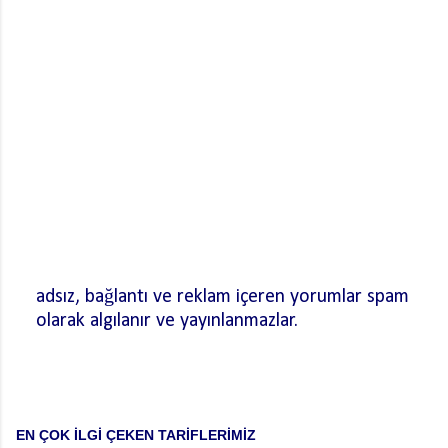
adsız, bağlantı ve reklam içeren yorumlar spam
olarak algılanır ve yayınlanmazlar.
Y
o
r
u
m
EN ÇOK İLGİ ÇEKEN TARİFLERİMİZ
G