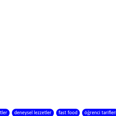
tler
deneysel lezzetler
fast food
öğrenci tarifler