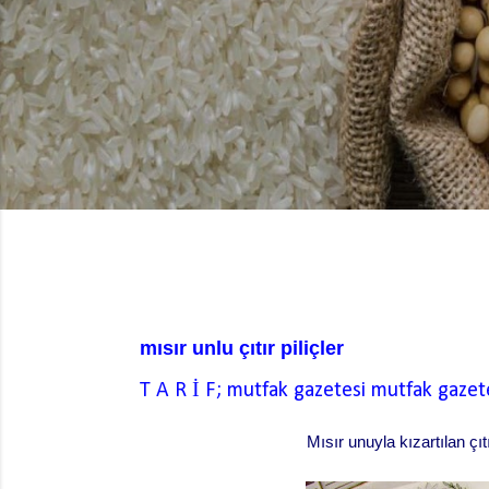
mısır unlu çıtır piliçler
T A R İ F; mutfak gazetesi
mutfak gazet
Mısır unuyla kızartılan çıt