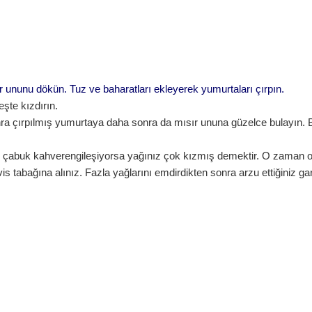
r ununu dökün. Tuz ve baharatları ekleyerek yumurtaları çırpın.
şte kızdırın.
onra çırpılmış yumurtaya daha sonra da mısır ununa güzelce bulayın. 
r çok çabuk kahverengileşiyorsa yağınız çok kızmış demektir. O zaman o
s tabağına alınız. Fazla yağlarını emdirdikten sonra arzu ettiğiniz gar