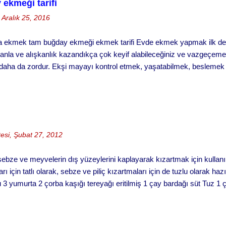
ekmeği tarifi
 Aralık 25, 2016
 ekmek tam buğday ekmeği ekmek tarifi Evde ekmek yapmak ilk defa 
amanla ve alışkanlık kazandıkça çok keyif alabileceğiniz ve vazgeçemey
ha da zordur. Ekşi mayayı kontrol etmek, yaşatabilmek, beslemek v
erektiriyor. Hatta bizim evde ekşi maya sanki bir evcil hayvanmış g
bi diyaloglar hiç eksik olmuyor. Hatta uzun süreli gezilerde sırf mayam
luyor. doğal ekşi maya ile tam buğday ekmeği Bu aşamada bu lafları
lıyor insan. Teknolojinin henüz gelişmediği, ilkel gıda koruma koşullar
 Tam buğday ekmeği, doğal, rafine edilmemiş, hiçbir katkı içermeyen 
esi, Şubat 27, 2012
ebze ve meyvelerin dış yüzeylerini kaplayarak kızartmak için kullan
 için tatlı olarak, sebze ve piliç kızartmaları için de tuzlu olarak haz
 yumurta 2 çorba kaşığı tereyağı eritilmiş 1 çay bardağı süt Tuz 1 
bir kaba aldıktan sonra bütün malzemeyi ekleyerek çırpma teliyle iyi
en bir karışım elde ediniz. Karışım istenen kıvamda olmazsa un ve
ığında bir-bir buçuk saat kadar dinlendiriniz. Arzu ettiğiniz malzeme