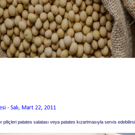
esi
-
Salı, Mart 22, 2011
ır piliçleri patates salatası veya patates kızartmasıyla servis edebilirsi