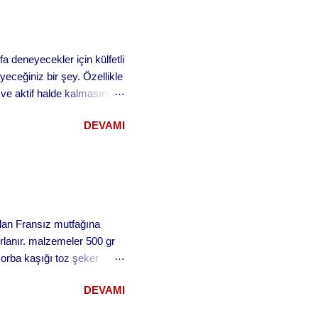
deneyecekler için külfetli
eceğiniz bir şey. Özellikle
e aktif halde kalmasını
ibi muamele görüyor. …
DEVAMI
ız ölmesin canlı kalsın diye
 söyledikten sonra eski
ı altında bunları yapabilmek
tam buğday...
ılan Fransız mutfağına
ırlanır. malzemeler 500 gr
çorba kaşığı toz şeker
ce karıştırarak koyu boza
DEVAMI
ya maden suyu ilavesiyle
nin kızartmasında