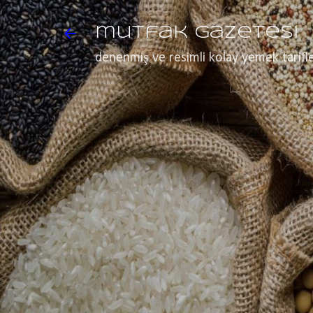
mutfak gazetesi
denenmiş ve resimli kolay yemek tarifle