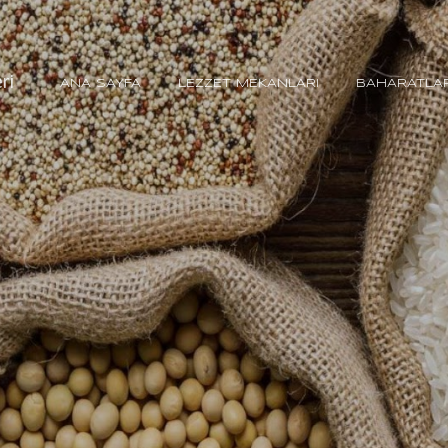
Ana içeriğe atla
ri
ANA SAYFA
LEZZET MEKANLARI
BAHARATLA