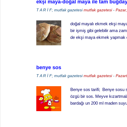
ekşi maya-doğal maya ile tam buğday 
T A R İ F; mutfak gazetesi
mutfak gazetesi
-
Pazar,
doğal mayalı ekmek ekşi maya
bir işmiş gibi gelebilir ama z
de ekşi maya ekmek yapmak da
sağlamak çok dikkat ve çaba g
besledin mi, gazını aldın mı gi
yanımızda götürdüğümüz bile o
kuşakların değerini daha iyi an
benye sos
gerçekten saygıyı hakkediyor.
T A R İ F; mutfak gazetesi
mutfak gazetesi
-
Pazart
Benye sos tarifi; Benye sosu s
özgü bir sos. Meyve kızartmaları
bardağı un 200 ml maden suyu 3
Benye sos yapılışı, Unu çukur 
kıvamında ve pürtüksüz-homoj
kıvamı ayarlayınız. Oda sıcakl