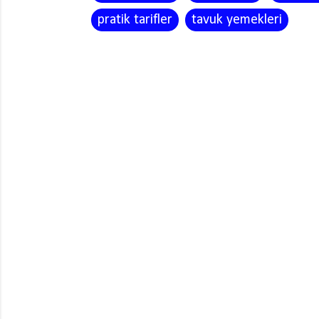
pratik tarifler
tavuk yemekleri
Y
o
r
u
m
l
a
r