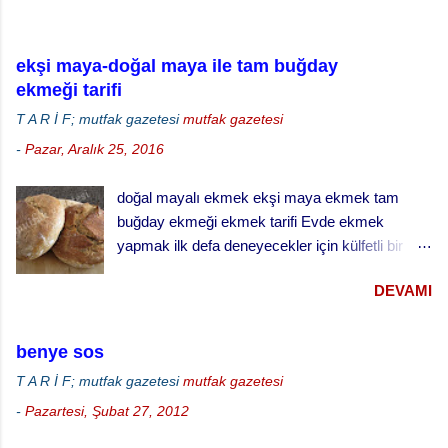
ekşi maya-doğal maya ile tam buğday
ekmeği tarifi
T A R İ F; mutfak gazetesi
mutfak gazetesi
-
Pazar, Aralık 25, 2016
doğal mayalı ekmek ekşi maya ekmek tam
buğday ekmeği ekmek tarifi Evde ekmek
yapmak ilk defa deneyecekler için külfetli bir
işmiş gibi gelebilir ama zamanla ve alışkanlık
DEVAMI
kazandıkça çok keyif alabileceğiniz ve
vazgeçemeyeceğiniz bir şey. Özellikle de ekşi
maya ekmek yapmak daha da zordur. Ekşi
benye sos
mayayı kontrol etmek, yaşatabilmek, beslemek
T A R İ F; mutfak gazetesi
mutfak gazetesi
ve aktif halde kalmasını sağlamak çok dikkat ve
-
Pazartesi, Şubat 27, 2012
çaba gerektiriyor. Hatta bizim evde ekşi maya
sanki bir evcil hayvanmış gibi muamele görüyor.