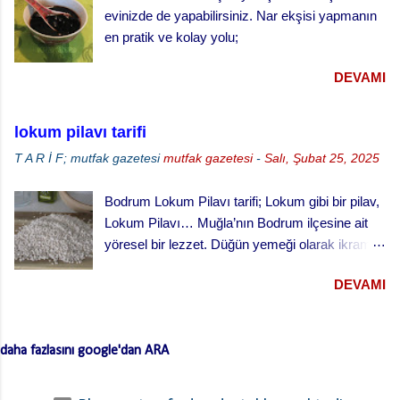
vişne reçeli vişneli turta yapılışı,
evinizde de yapabilirsiniz. Nar ekşisi yapmanın
en pratik ve kolay yolu;
DEVAMI
lokum pilavı tarifi
T A R İ F; mutfak gazetesi
mutfak gazetesi
-
Salı, Şubat 25, 2025
Bodrum Lokum Pilavı tarifi; Lokum gibi bir pilav,
Lokum Pilavı… Muğla’nın Bodrum ilçesine ait
yöresel bir lezzet. Düğün yemeği olarak ikram
edilen bu yemek oldukça lezzetli. Kesme
DEVAMI
(erişte/makarna) hamurla hazırlanan bu lezzetli
yemeğin hamurlarını Bodrum pazarından hazır
ve kurutulmuş olarak da alabilirsiniz. Hamuru
daha fazlasını google'dan ARA
açmazsanız oldukça çabuk hazırlanan pratik bir
tarif… Lokum Pilavının hamurlarının
yapışmaması ve daha lezzetli olması için püf