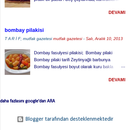
ve her türlü ikram masalarında gönül rahatlığıyla
DEVAMI
ikram edebileceğiniz klasik bir ikramlık. vişneli
turta için, Malzemeler (25 cm çaplı tart kalıbı
için) 3 su bardağı un 1 su bardağı tereyağı (oda
bombay pilakisi
sıcaklığında) 1 yumurta 1/3 su bardağı soğuk
T A R İ F; mutfak gazetesi
mutfak gazetesi
-
Salı, Aralık 10, 2013
su Çay kaşığının ucuyla tuz 1 tatlı kaşığı elma
sirkesi 2 çorba kaşığı toz şeker 2 su bardağı
Dombay fasulyesi pilakisi; Bombay pilaki
vişne reçeli vişneli turta yapılışı,
Bombay pilaki tarifi Zeytinyağlı barbunya
Bombay fasulyesi boyut olarak kuru bakla
büyüklüğünde oldukça lezzetli bir fasulye .
DEVAMI
Yaklaşık on-on beş tanesi bir meze tabağını
doldurur. Yalnız bu fasulyenin kabukları biraz
kalın olduğu için çok ağır ateşte ve uzun sürede
daha fazlasını google'dan ARA
pişirmek gerekir. Hatta toprak güveçte ve fırında
pişirince çok daha lezzetli oluyor. Bombay
fasulyesi ismi aslında galat-ı meşhur dur. Galat-ı
Blogger tarafından desteklenmektedir
meşhur, yanlışın doğrusunun yerini alması
durumudur. Yani “ doğru bilinen yanlış ”. Çünkü