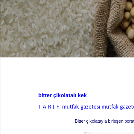
bitter çikolatalı kek
T A R İ F; mutfak gazetesi
mutfak gazet
Bitter çikolatayla birleşen por