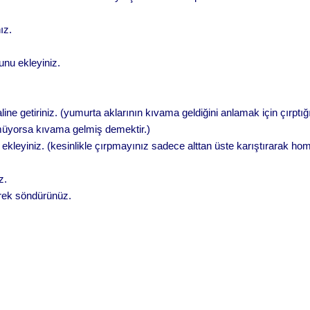
ız.
unu ekleyiniz.
aline getiriniz. (yumurta aklarının kıvama geldiğini anlamak için çırptığ
müyorsa kıvama gelmiş demektir.)
a ekleyiniz. (kesinlikle çırpmayınız sadece alttan üste karıştırarak ho
z.
erek söndürünüz.