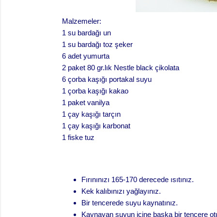
Malzemeler:
1 su bardağı un
1 su bardağı toz şeker
6 adet yumurta
2 paket 80 gr.lık Nestle black çikolata
6 çorba kaşığı portakal suyu
1 çorba kaşığı kakao
1 paket vanilya
1 çay kaşığı tarçın
1 çay kaşığı karbonat
1 fiske tuz
Fırınınızı 165-170 derecede ısıtınız.
Kek kalıbınızı yağlayınız.
Bir tencerede suyu kaynatınız.
Kaynayan suyun içine başka bir tencere oturt