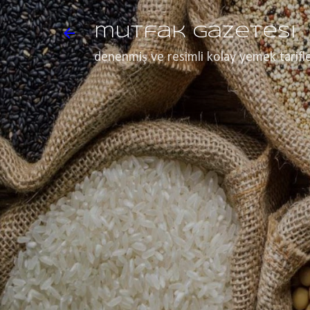
mutfak gazetesi
denenmiş ve resimli kolay yemek tarifle