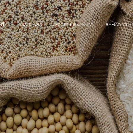
Ana içeriğe atla
ri
ANA SAYFA
LEZZET MEKANLARI
BAHARATLA