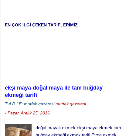
r
u
m
EN ÇOK İLGİ ÇEKEN TARİFLERİMİZ
G
ö
n
d
e
r
ekşi maya-doğal maya ile tam buğday
ekmeği tarifi
T A R İ F; mutfak gazetesi
mutfak gazetesi
-
Pazar, Aralık 25, 2016
doğal mayalı ekmek ekşi maya ekmek tam
buğday ekmeği ekmek tarifi Evde ekmek