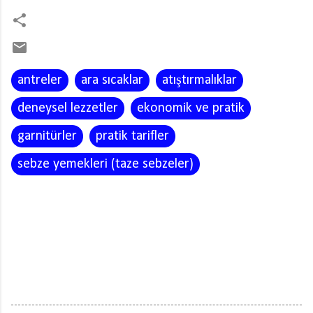
antreler
ara sıcaklar
atıştırmalıklar
deneysel lezzetler
ekonomik ve pratik
garnitürler
pratik tarifler
sebze yemekleri (taze sebzeler)