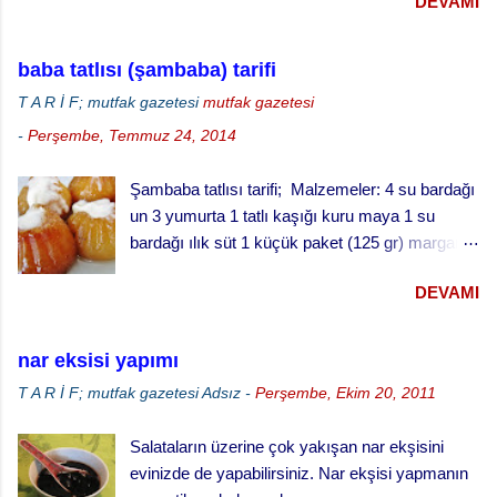
DEVAMI
serptik. Hem görünümü hem de lezzeti çok
paket karbonat Un (alabildiği kadar) 1 çorba
güzel oldu. Ispanaklı tuzlu keki hazırlarken
kaşığı üzüm pekmezi 4 çorba kaşığı su iran
ıspanakları çiğ olarak kullandık. Bu kekin daha
kurabiyesi badambura yapılışı ·
baba tatlısı (şambaba) tarifi
iyi pişmesi için derin kek kalıbında değil, sığ
Fırınınızı 170 derecede ısıtınız. · ...
T A R İ F; mutfak gazetesi
mutfak gazetesi
kenarlı tepside pişirmeyi öneriyoruz.
-
Perşembe, Temmuz 24, 2014
Şambaba tatlısı tarifi; Malzemeler: 4 su bardağı
un 3 yumurta 1 tatlı kaşığı kuru maya 1 su
bardağı ılık süt 1 küçük paket (125 gr) margarin
(oda sıcaklığında) 1 çay fincanı pudra şekeri 1
DEVAMI
fiske tuz şurup için: 3 su bardağı su 3 su
bardağı toz şeker Yarım limon suyu Baba tatlısı
yapılışı; · Fırını 180 dereceye ayarlayarak
nar eksisi yapımı
ısıtınız. · Unun ortasını açınız, bir bardak
T A R İ F; mutfak gazetesi
Adsız
-
Perşembe, Ekim 20, 2011
ılık sütle kabartılmış mayayı, yumuşamış yağı,
yumurtaları şeker ve tuzu ilave ederek
Salataların üzerine çok yakışan nar ekşisini
yumuşak bir hamur yapınız. · Hamuru ılık
evinizde de yapabilirsiniz. Nar ekşisi yapmanın
bir yerde iki misli kabarana kadar bekletiniz. ·