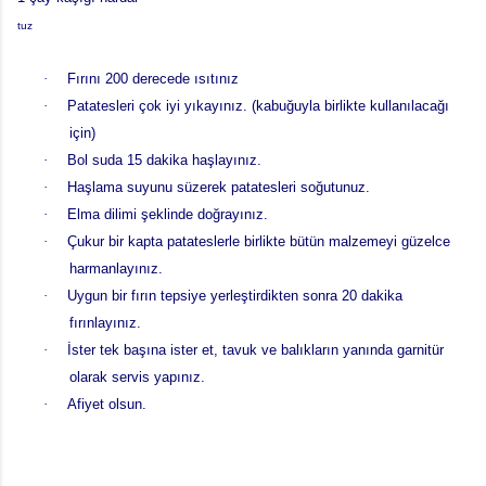
tuz
·
Fırını 200 derecede ısıtınız
·
Patatesleri çok iyi yıkayınız. (kabuğuyla birlikte kullanılacağı
için)
·
Bol suda 15 dakika haşlayınız.
·
Haşlama suyunu süzerek patatesleri soğutunuz.
·
Elma dilimi şeklinde doğrayınız.
·
Çukur bir kapta patateslerle birlikte bütün malzemeyi güzelce
harmanlayınız.
·
Uygun bir fırın tepsiye yerleştirdikten sonra 20 dakika
fırınlayınız.
·
İster tek başına ister et, tavuk ve balıkların yanında garnitür
olarak servis yapınız.
·
Afiyet olsun.