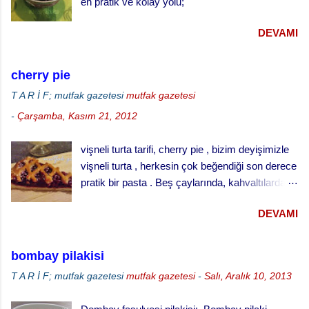
en pratik ve kolay yolu;
Küçük tart kalıplarını yağlayınız ve
hamuru kalıpların yarısını geçmeyecek şekilde
DEVAMI
paylaştırınız. · Kabarması için tekrar
bekletiniz. · ...
cherry pie
T A R İ F; mutfak gazetesi
mutfak gazetesi
-
Çarşamba, Kasım 21, 2012
vişneli turta tarifi, cherry pie , bizim deyişimizle
vişneli turta , herkesin çok beğendiği son derece
pratik bir pasta . Beş çaylarında, kahvaltılarda
ve her türlü ikram masalarında gönül rahatlığıyla
DEVAMI
ikram edebileceğiniz klasik bir ikramlık. vişneli
turta için, Malzemeler (25 cm çaplı tart kalıbı
için) 3 su bardağı un 1 su bardağı tereyağı (oda
bombay pilakisi
sıcaklığında) 1 yumurta 1/3 su bardağı soğuk
T A R İ F; mutfak gazetesi
mutfak gazetesi
-
Salı, Aralık 10, 2013
su Çay kaşığının ucuyla tuz 1 tatlı kaşığı elma
sirkesi 2 çorba kaşığı toz şeker 2 su bardağı