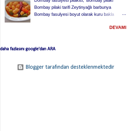
Dombay fasulyesi pilakisi; Bombay pilaki
vişne reçeli vişneli turta yapılışı,
Bombay pilaki tarifi Zeytinyağlı barbunya
Bombay fasulyesi boyut olarak kuru bakla
büyüklüğünde oldukça lezzetli bir fasulye .
DEVAMI
Yaklaşık on-on beş tanesi bir meze tabağını
doldurur. Yalnız bu fasulyenin kabukları biraz
kalın olduğu için çok ağır ateşte ve uzun sürede
daha fazlasını google'dan ARA
pişirmek gerekir. Hatta toprak güveçte ve fırında
pişirince çok daha lezzetli oluyor. Bombay
fasulyesi ismi aslında galat-ı meşhur dur. Galat-ı
Blogger tarafından desteklenmektedir
meşhur, yanlışın doğrusunun yerini alması
durumudur. Yani “ doğru bilinen yanlış ”. Çünkü
bu fasulyenin asıl adı; iri ve tombul olması
nedeniyle manda anlamına gelen “ Dombay ”
olmasına rağmen zamanla Bombay olarak
kullanılır olmuş. bombay fasulyesi pilakisi
Fasulye Pilaki için Malzemeler 500 gr Bombay
fasulyesi (akşamdan ıslatılmış) 500 gr domates
(kabukları soyulmuş, rendelenmiş) 2 adet havuç