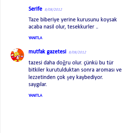
Serife
8/08/2012
Y
Taze biberiye yerine kurusunu koysak
o
acaba nasil olur, tesekkurler ..
r
u
YANITLA
m
mutfak gazetesi
8/08/2012
l
a
tazesi daha doğru olur. çünkü bu tür
bitkiler kurutulduktan sonra aroması ve
r
lezzetinden çok şey kaybediyor.
saygılar.
YANITLA