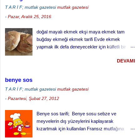
T A R İ F; mutfak gazetesi
mutfak gazetesi
-
Pazar, Aralık 25, 2016
doğal mayalı ekmek ekşi maya ekmek tam
buğday ekmeği ekmek tarifi Evde ekmek
yapmak ilk defa deneyecekler için külfetli bir
işmiş gibi gelebilir ama zamanla ve alışkanlık
DEVAMI
kazandıkça çok keyif alabileceğiniz ve
vazgeçemeyeceğiniz bir şey. Özellikle de ekşi
maya ekmek yapmak daha da zordur. Ekşi
benye sos
mayayı kontrol etmek, yaşatabilmek, beslemek
T A R İ F; mutfak gazetesi
mutfak gazetesi
ve aktif halde kalmasını sağlamak çok dikkat ve
-
Pazartesi, Şubat 27, 2012
çaba gerektiriyor. Hatta bizim evde ekşi maya
sanki bir evcil hayvanmış gibi muamele görüyor.
Benye sos tarifi; Benye sosu sebze ve
… besledin mi, gazını aldın mı gibi diyaloglar hiç
meyvelerin dış yüzeylerini kaplayarak
eksik olmuyor. Hatta uzun süreli gezilerde sırf
kızartmak için kullanılan Fransız mutfağına
mayamız ölmesin canlı kalsın diye yanımızda
özgü bir sos. Meyve kızartmaları için tatlı
götürdüğümüz bile oluyor. doğal ekşi maya ile