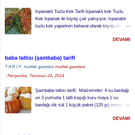
yapılan geleneksel bir kurabiyedir. Malzeme:
Ispanaklı Tuzlu Kek Tarifi Ispanaklı kek Tuzlu
250 gr. file badem 4 çorba kaşığı bal 1 çorba
Kek Ispanak ile kişniş çok yakışıyor. Ispanaklı
kaşığı toz tarçın 4 çorba kaşığı şeker 1 çay
tuzlu kek yaparken baharat olarak kişniş ve
kaşığı kakule çekirdeği (dövülmüş) 250 gr.
karabiber kullandık. Kekin üzerine bol susam
Margarin (Oda sıcaklığında) 3 kaşık yoğurt 1
DEVAMI
serptik. Hem görünümü hem de lezzeti çok
paket karbonat Un (alabildiği kadar) 1 çorba
güzel oldu. Ispanaklı tuzlu keki hazırlarken
kaşığı üzüm pekmezi 4 çorba kaşığı su iran
ıspanakları çiğ olarak kullandık. Bu kekin daha
kurabiyesi badambura yapılışı ·
baba tatlısı (şambaba) tarifi
iyi pişmesi için derin kek kalıbında değil, sığ
Fırınınızı 170 derecede ısıtınız. · ...
T A R İ F; mutfak gazetesi
mutfak gazetesi
kenarlı tepside pişirmeyi öneriyoruz.
-
Perşembe, Temmuz 24, 2014
Şambaba tatlısı tarifi; Malzemeler: 4 su bardağı
un 3 yumurta 1 tatlı kaşığı kuru maya 1 su
bardağı ılık süt 1 küçük paket (125 gr) margarin
(oda sıcaklığında) 1 çay fincanı pudra şekeri 1
DEVAMI
fiske tuz şurup için: 3 su bardağı su 3 su
bardağı toz şeker Yarım limon suyu Baba tatlısı
yapılışı; · Fırını 180 dereceye ayarlayarak