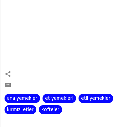
ana yemekler
et yemekleri
etli yemekler
kırmızı etler
köfteler