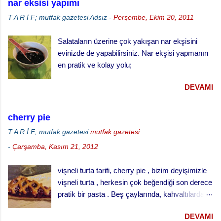
nar eksisi yapımı
ısıtınız. · Unun ortasını açınız, bir bardak
T A R İ F; mutfak gazetesi
Adsız
-
Perşembe, Ekim 20, 2011
ılık sütle kabartılmış mayayı, yumuşamış yağı,
yumurtaları şeker ve tuzu ilave ederek
Salataların üzerine çok yakışan nar ekşisini
yumuşak bir hamur yapınız. · Hamuru ılık
evinizde de yapabilirsiniz. Nar ekşisi yapmanın
bir yerde iki misli kabarana kadar bekletiniz. ·
en pratik ve kolay yolu;
Küçük tart kalıplarını yağlayınız ve
hamuru kalıpların yarısını geçmeyecek şekilde
DEVAMI
paylaştırınız. · Kabarması için tekrar
bekletiniz. · ...
cherry pie
T A R İ F; mutfak gazetesi
mutfak gazetesi
-
Çarşamba, Kasım 21, 2012
vişneli turta tarifi, cherry pie , bizim deyişimizle
vişneli turta , herkesin çok beğendiği son derece
pratik bir pasta . Beş çaylarında, kahvaltılarda
ve her türlü ikram masalarında gönül rahatlığıyla
DEVAMI
ikram edebileceğiniz klasik bir ikramlık. vişneli