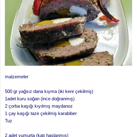
malzemeler
500 gr yağsız dana kıyma (iki kere çekilmiş)
1adet kuru soğan (ince doğranmış)
2 çorba kaşığı kıyılmış maydanoz
1 çay kaşığı taze çekilmiş karabiber
Tuz
2 adet yumurta (katı haşlanmış)