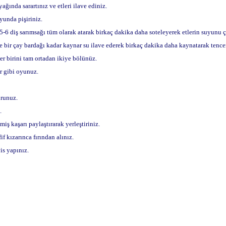
ğında sarartınız ve etleri ilave ediniz.
yunda pişiriniz.
5-6 diş sarımsağı tüm olarak atarak birkaç dakika daha soteleyerek etlerin suyunu ç
e bir çay bardağı kadar kaynar su ilave ederek birkaç dakika daha kaynatarak tencer
her birini tam ortadan ikiye bölünüz.
ar gibi oyunuz.
urunuz.
.
iş kaşarı paylaştırarak yerleştiriniz.
if kızarınca fırından alınız.
is yapınız.