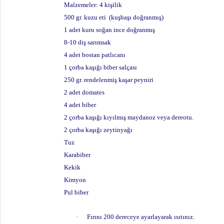
Malzemeler: 4 kişilik
500 gr. kuzu eti (kuşbaşı doğranmış)
1 adet kuru soğan ince doğranmış
8-10 diş sarımsak
4 adet bostan patlıcanı
1 çorba kaşığı biber salçası
250 gr. rendelenmiş kaşar peyniri
2 adet domates
4 adet biber
2 çorba kaşığı kıyılmış maydanoz veya dereotu.
2 çorba kaşığı zeytinyağı
Tuz
Karabiber
Kekik
Kimyon
Pul biber
·
Fırını 200 dereceye ayarlayarak ısıtınız.