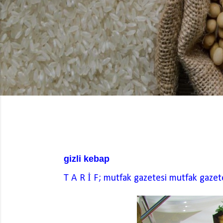
gizli kebap
T A R İ F; mutfak gazetesi
mutfak gazet