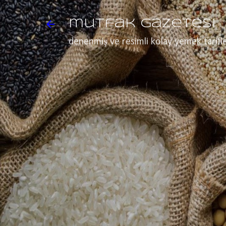
mutfak gazetesi
denenmiş ve resimli kolay yemek tarifle