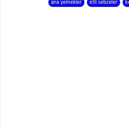
ana yemekler
etli sebzeler
k
Y
o
r
u
m
l
a
r