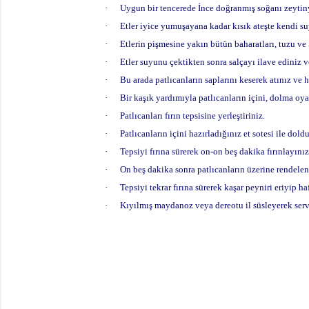
·
Uygun bir tencerede İnce doğranmış soğanı zeytinya
·
Etler iyice yumuşayana kadar kısık ateşte kendi su
·
Etlerin pişmesine yakın bütün baharatları, tuzu ve 
·
Etler suyunu çektikten sonra salçayı ilave ediniz v
·
Bu arada patlıcanların saplarını keserek atınız ve 
·
Bir kaşık yardımıyla patlıcanların içini, dolma oy
·
Patlıcanları fırın tepsisine yerleştiriniz.
·
Patlıcanların içini hazırladığınız et sotesi ile dold
·
Tepsiyi fırına sürerek on-on beş dakika fırınlayınız
·
On beş dakika sonra patlıcanların üzerine rendelenm
·
Tepsiyi tekrar fırına sürerek kaşar peyniri eriyip haf
·
Kıyılmış maydanoz veya dereotu il süsleyerek serv