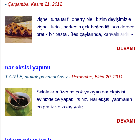
-
Çarşamba, Kasım 21, 2012
yumurtaları şeker ve tuzu ilave ederek
yumuşak bir hamur yapınız. · Hamuru ılık
vişneli turta tarifi, cherry pie , bizim deyişimizle
bir yerde iki misli kabarana kadar bekletiniz. ·
vişneli turta , herkesin çok beğendiği son derece
Küçük tart kalıplarını yağlayınız ve
pratik bir pasta . Beş çaylarında, kahvaltılarda
hamuru kalıpların yarısını geçmeyecek şekilde
ve her türlü ikram masalarında gönül rahatlığıyla
paylaştırınız. · Kabarması için tekrar
DEVAMI
ikram edebileceğiniz klasik bir ikramlık. vişneli
bekletiniz. · ...
turta için, Malzemeler (25 cm çaplı tart kalıbı
için) 3 su bardağı un 1 su bardağı tereyağı (oda
nar eksisi yapımı
sıcaklığında) 1 yumurta 1/3 su bardağı soğuk
T A R İ F; mutfak gazetesi
Adsız
-
Perşembe, Ekim 20, 2011
su Çay kaşığının ucuyla tuz 1 tatlı kaşığı elma
sirkesi 2 çorba kaşığı toz şeker 2 su bardağı
Salataların üzerine çok yakışan nar ekşisini
vişne reçeli vişneli turta yapılışı,
evinizde de yapabilirsiniz. Nar ekşisi yapmanın
en pratik ve kolay yolu;
DEVAMI
lokum pilavı tarifi