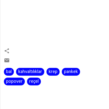
bal
kahvaltılıklar
krep
pankek
popover
reçel