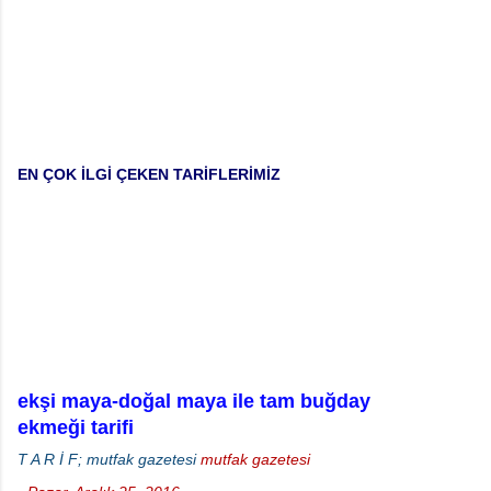
EN ÇOK İLGİ ÇEKEN TARİFLERİMİZ
ekşi maya-doğal maya ile tam buğday
ekmeği tarifi
T A R İ F; mutfak gazetesi
mutfak gazetesi