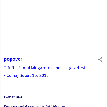
popover
T A R İ F; mutfak gazetesi
mutfak gazetesi
-
Cuma, Şubat 15, 2013
Popover tarifi
Krep veya pankek
sevenler için farklı bir alternatif.