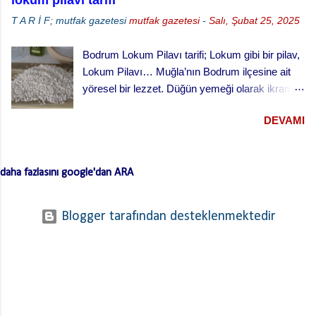
T A R İ F; mutfak gazetesi
mutfak gazetesi
-
Salı, Şubat 25, 2025
Bodrum Lokum Pilavı tarifi; Lokum gibi bir pilav,
Lokum Pilavı… Muğla’nın Bodrum ilçesine ait
yöresel bir lezzet. Düğün yemeği olarak ikram
edilen bu yemek oldukça lezzetli. Kesme
DEVAMI
(erişte/makarna) hamurla hazırlanan bu lezzetli
yemeğin hamurlarını Bodrum pazarından hazır
ve kurutulmuş olarak da alabilirsiniz. Hamuru
daha fazlasını google'dan ARA
açmazsanız oldukça çabuk hazırlanan pratik bir
tarif… Lokum Pilavının hamurlarının
yapışmaması ve daha lezzetli olması için püf
Blogger tarafından desteklenmektedir
noktaları …. Hamuru bir gün önceden yaparsan
ve kurursa daha iyi olur. …. Hamurları
haşladıktan sonra üzerinden soğuk su geçirerek
süz. …. Kıymayı kavurduktan sonra süzdüğün
hamurları kıymaya ekle ve ara sıra karıştırarak
birlikte kavur. Bu işlem hamurların yapışmasını