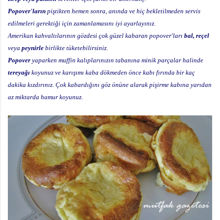
Popover'ların
piştikten hemen sonra, anında ve hiç bekletilmeden servis
edilmeleri gerektiği için zamanlamasını iyi ayarlayınız.
Amerikan kahvaltılarının gözdesi çok güzel kabaran popover'ları
bal, reçel
veya
peynirle
birlikte tüketebilirsiniz.
Popover
yaparken muffin kalıplarınızın tabanına minik parçalar halinde
tereyağı
koyunuz ve karışımı kaba dökmeden önce kabı fırında bir kaç
dakika kızdırınız. Çok kabardığını göz önüne alarak pişirme kabına yarıdan
az miktarda hamur koyunuz.