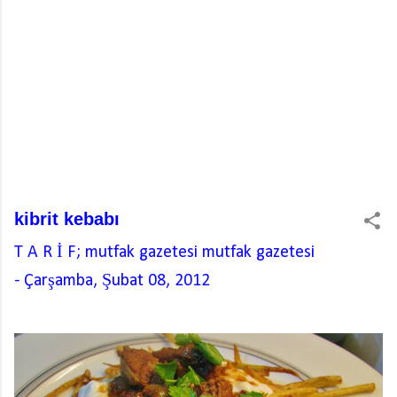
kibrit kebabı
T A R İ F; mutfak gazetesi
mutfak gazetesi
-
Çarşamba, Şubat 08, 2012