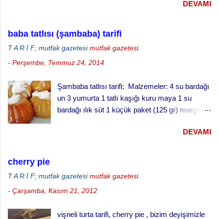
DEVAMI
serptik. Hem görünümü hem de lezzeti çok
paket karbonat Un (alabildiği kadar) 1 çorba
güzel oldu. Ispanaklı tuzlu keki hazırlarken
kaşığı üzüm pekmezi 4 çorba kaşığı su iran
ıspanakları çiğ olarak kullandık. Bu kekin daha
kurabiyesi badambura yapılışı ·
baba tatlısı (şambaba) tarifi
iyi pişmesi için derin kek kalıbında değil, sığ
Fırınınızı 170 derecede ısıtınız. · ...
T A R İ F; mutfak gazetesi
mutfak gazetesi
kenarlı tepside pişirmeyi öneriyoruz.
-
Perşembe, Temmuz 24, 2014
Şambaba tatlısı tarifi; Malzemeler: 4 su bardağı
un 3 yumurta 1 tatlı kaşığı kuru maya 1 su
bardağı ılık süt 1 küçük paket (125 gr) margarin
(oda sıcaklığında) 1 çay fincanı pudra şekeri 1
DEVAMI
fiske tuz şurup için: 3 su bardağı su 3 su
bardağı toz şeker Yarım limon suyu Baba tatlısı
yapılışı; · Fırını 180 dereceye ayarlayarak
cherry pie
ısıtınız. · Unun ortasını açınız, bir bardak
T A R İ F; mutfak gazetesi
mutfak gazetesi
ılık sütle kabartılmış mayayı, yumuşamış yağı,
-
Çarşamba, Kasım 21, 2012
yumurtaları şeker ve tuzu ilave ederek
yumuşak bir hamur yapınız. · Hamuru ılık
vişneli turta tarifi, cherry pie , bizim deyişimizle
bir yerde iki misli kabarana kadar bekletiniz. ·