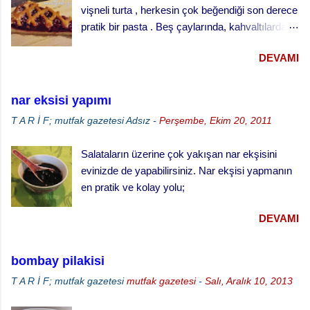
vişneli turta , herkesin çok beğendiği son derece
Küçük tart kalıplarını yağlayınız ve
pratik bir pasta . Beş çaylarında, kahvaltılarda
hamuru kalıpların yarısını geçmeyecek şekilde
ve her türlü ikram masalarında gönül rahatlığıyla
paylaştırınız. · Kabarması için tekrar
DEVAMI
ikram edebileceğiniz klasik bir ikramlık. vişneli
bekletiniz. · ...
turta için, Malzemeler (25 cm çaplı tart kalıbı
için) 3 su bardağı un 1 su bardağı tereyağı (oda
nar eksisi yapımı
sıcaklığında) 1 yumurta 1/3 su bardağı soğuk
T A R İ F; mutfak gazetesi
Adsız
-
Perşembe, Ekim 20, 2011
su Çay kaşığının ucuyla tuz 1 tatlı kaşığı elma
sirkesi 2 çorba kaşığı toz şeker 2 su bardağı
Salataların üzerine çok yakışan nar ekşisini
vişne reçeli vişneli turta yapılışı,
evinizde de yapabilirsiniz. Nar ekşisi yapmanın
en pratik ve kolay yolu;
DEVAMI
bombay pilakisi
T A R İ F; mutfak gazetesi
mutfak gazetesi
-
Salı, Aralık 10, 2013