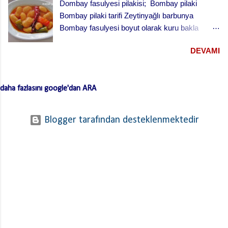
Dombay fasulyesi pilakisi; Bombay pilaki
Bombay pilaki tarifi Zeytinyağlı barbunya
Bombay fasulyesi boyut olarak kuru bakla
büyüklüğünde oldukça lezzetli bir fasulye .
DEVAMI
Yaklaşık on-on beş tanesi bir meze tabağını
doldurur. Yalnız bu fasulyenin kabukları biraz
kalın olduğu için çok ağır ateşte ve uzun sürede
daha fazlasını google'dan ARA
pişirmek gerekir. Hatta toprak güveçte ve fırında
pişirince çok daha lezzetli oluyor. Bombay
fasulyesi ismi aslında galat-ı meşhur dur. Galat-ı
Blogger tarafından desteklenmektedir
meşhur, yanlışın doğrusunun yerini alması
durumudur. Yani “ doğru bilinen yanlış ”. Çünkü
bu fasulyenin asıl adı; iri ve tombul olması
nedeniyle manda anlamına gelen “ Dombay ”
olmasına rağmen zamanla Bombay olarak
kullanılır olmuş. bombay fasulyesi pilakisi
Fasulye Pilaki için Malzemeler 500 gr Bombay
fasulyesi (akşamdan ıslatılmış) 500 gr domates
(kabukları soyulmuş, rendelenmiş) 2 adet havuç