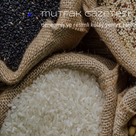
mutfak gazetesi
denenmiş ve resimli kolay yemek tarifle