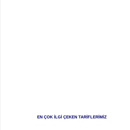
l
a
r
EN ÇOK İLGİ ÇEKEN TARİFLERİMİZ