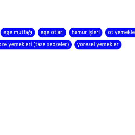
ege mutfağı
ege otları
hamur işleri
ot yemekle
bze yemekleri (taze sebzeler)
yöresel yemekler