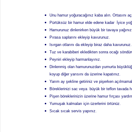
Unu hamur yoğuracağınız kaba alın. Ortasını aç
Pürtüksüz bir hamur elde edene kadar İyice yoğur
Hamurunuz dinlenirken büyük bir tavaya yağını
Pırasa saplarını ekleyip kavurunuz.
Isırgan otlarını da ekleyip biraz daha kavurunuz
Tuz ve karabiberi ekledikten sonra ocağı söndü
Peyniri ekleyip harmanlayınız.
Dinlenmiş olan hamurunuzdan yumurta büyüklüğünd
koyup diğer yarısını da üzerine kapatınız.
Yarım ay şekline getiriniz ve pişerken açılmamala
Böreklerinizi sac veya büyük bir teflon tavada her 
Pişen böreklerinizin üzerine hamur fırçası yardı
Yumuşak kalmaları için üzerlerini örtünüz.
Sıcak sıcak servis yapınız.