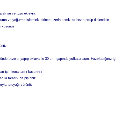
arak su ve tuzu ekleyin.
un ve yoğurma işleminiz bitince üzerini temiz bir bezle örtüp dinlendirin.
zı koyunuz.
.
rünüz.
e bezeler yapıp oklava ile 30 cm. çapında yufkalar açın. Hazırladığınız içi
rı için kenarlarını bastırınız.
iki tarafını da pişiriniz.
mıyla tereyağı sürünüz.