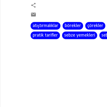
atıştırmalıklar
börekler
çörekler
pratik tarifler
sebze yemekleri
se
Y
o
r
u
m