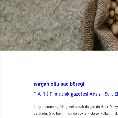
ısırgan otlu sac böregi
T A R İ F; mutfak gazetesi
Adsız
-
Salı, 
Isırgan otuna ege'de genel olarak dalgan da denir. Yüzy
yararlıdır. Saç bakımında da çok sık olarak kullanılmak