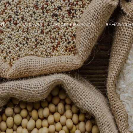
Ana içeriğe atla
ri
ANA SAYFA
LEZZET MEKANLARI
BAHARATLA