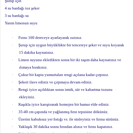
Şurup için
4 su bardağı toz şeker
3 su bardağı su
Yarım limonun suyu
·
Fırını 160 dereceye ayarlayarak ısıtınız.
·
Şurup için uygun büyüklükte bir tencereye şeker ve suyu koyarak
15 dakika kaynatınız.
·
Limon suyunu ekledikten sonra bir iki taşım daha kaynatınız ve
ılımaya bırakınız.
·
Çukur bir kapta yumurtaları rengi açılana kadar çırpınız.
·
Şekeri ilave ediniz ve çırpmaya devam ediniz.
·
Rengi iyice açıldıktan sonra irmik, süt ve kabartma tozunu
ekleyiniz.
·
Kaşıkla iyice karıştırarak homojen bir hamur elde ediniz.
·
35-40 cm çapında ve yağlanmış fırın tepsisine dökünüz.
·
Üzerini kabuksuz yer fıstığı vs. ile süsleyiniz ve fırına sürünüz.
·
Yaklaşık 30 dakika sonra fırından alınız ve fırını kapatınız.