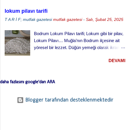
lokum pilavı tarifi
T A R İ F; mutfak gazetesi
mutfak gazetesi
-
Salı, Şubat 25, 2025
Bodrum Lokum Pilavı tarifi; Lokum gibi bir pilav,
Lokum Pilavı… Muğla’nın Bodrum ilçesine ait
yöresel bir lezzet. Düğün yemeği olarak ikram
edilen bu yemek oldukça lezzetli. Kesme
DEVAMI
(erişte/makarna) hamurla hazırlanan bu lezzetli
yemeğin hamurlarını Bodrum pazarından hazır
ve kurutulmuş olarak da alabilirsiniz. Hamuru
daha fazlasını google'dan ARA
açmazsanız oldukça çabuk hazırlanan pratik bir
tarif… Lokum Pilavının hamurlarının
yapışmaması ve daha lezzetli olması için püf
Blogger tarafından desteklenmektedir
noktaları …. Hamuru bir gün önceden yaparsan
ve kurursa daha iyi olur. …. Hamurları
haşladıktan sonra üzerinden soğuk su geçirerek
süz. …. Kıymayı kavurduktan sonra süzdüğün