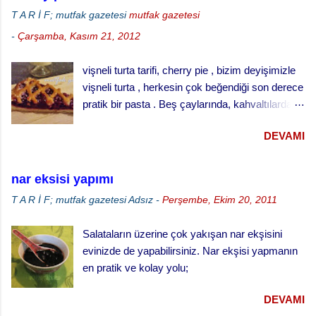
ısıtınız. · Unun ortasını açınız, bir bardak
T A R İ F; mutfak gazetesi
mutfak gazetesi
ılık sütle kabartılmış mayayı, yumuşamış yağı,
-
Çarşamba, Kasım 21, 2012
yumurtaları şeker ve tuzu ilave ederek
yumuşak bir hamur yapınız. · Hamuru ılık
vişneli turta tarifi, cherry pie , bizim deyişimizle
bir yerde iki misli kabarana kadar bekletiniz. ·
vişneli turta , herkesin çok beğendiği son derece
Küçük tart kalıplarını yağlayınız ve
pratik bir pasta . Beş çaylarında, kahvaltılarda
hamuru kalıpların yarısını geçmeyecek şekilde
ve her türlü ikram masalarında gönül rahatlığıyla
paylaştırınız. · Kabarması için tekrar
DEVAMI
ikram edebileceğiniz klasik bir ikramlık. vişneli
bekletiniz. · ...
turta için, Malzemeler (25 cm çaplı tart kalıbı
için) 3 su bardağı un 1 su bardağı tereyağı (oda
nar eksisi yapımı
sıcaklığında) 1 yumurta 1/3 su bardağı soğuk
T A R İ F; mutfak gazetesi
Adsız
-
Perşembe, Ekim 20, 2011
su Çay kaşığının ucuyla tuz 1 tatlı kaşığı elma
sirkesi 2 çorba kaşığı toz şeker 2 su bardağı
Salataların üzerine çok yakışan nar ekşisini
vişne reçeli vişneli turta yapılışı,
evinizde de yapabilirsiniz. Nar ekşisi yapmanın
en pratik ve kolay yolu;
DEVAMI