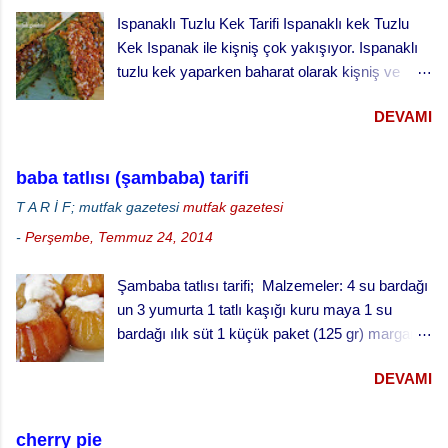
yapılan geleneksel bir kurabiyedir. Malzeme:
Ispanaklı Tuzlu Kek Tarifi Ispanaklı kek Tuzlu
250 gr. file badem 4 çorba kaşığı bal 1 çorba
Kek Ispanak ile kişniş çok yakışıyor. Ispanaklı
kaşığı toz tarçın 4 çorba kaşığı şeker 1 çay
tuzlu kek yaparken baharat olarak kişniş ve
kaşığı kakule çekirdeği (dövülmüş) 250 gr.
karabiber kullandık. Kekin üzerine bol susam
Margarin (Oda sıcaklığında) 3 kaşık yoğurt 1
DEVAMI
serptik. Hem görünümü hem de lezzeti çok
paket karbonat Un (alabildiği kadar) 1 çorba
güzel oldu. Ispanaklı tuzlu keki hazırlarken
kaşığı üzüm pekmezi 4 çorba kaşığı su iran
ıspanakları çiğ olarak kullandık. Bu kekin daha
kurabiyesi badambura yapılışı ·
baba tatlısı (şambaba) tarifi
iyi pişmesi için derin kek kalıbında değil, sığ
Fırınınızı 170 derecede ısıtınız. · ...
T A R İ F; mutfak gazetesi
mutfak gazetesi
kenarlı tepside pişirmeyi öneriyoruz.
-
Perşembe, Temmuz 24, 2014
Şambaba tatlısı tarifi; Malzemeler: 4 su bardağı
un 3 yumurta 1 tatlı kaşığı kuru maya 1 su
bardağı ılık süt 1 küçük paket (125 gr) margarin
(oda sıcaklığında) 1 çay fincanı pudra şekeri 1
DEVAMI
fiske tuz şurup için: 3 su bardağı su 3 su
bardağı toz şeker Yarım limon suyu Baba tatlısı
yapılışı; · Fırını 180 dereceye ayarlayarak
cherry pie