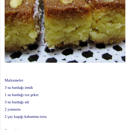
Malzemeler
3 su bardağı irmik
1 su bardağı toz şeker
3 su bardağı süt
2 yumurta
2 çay kaşığı kabartma tozu