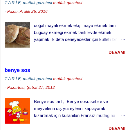
T A R İ F; mutfak gazetesi
mutfak gazetesi
-
Pazar, Aralık 25, 2016
doğal mayalı ekmek ekşi maya ekmek tam
buğday ekmeği ekmek tarifi Evde ekmek
yapmak ilk defa deneyecekler için külfetli bir
işmiş gibi gelebilir ama zamanla ve alışkanlık
DEVAMI
kazandıkça çok keyif alabileceğiniz ve
vazgeçemeyeceğiniz bir şey. Özellikle de ekşi
maya ekmek yapmak daha da zordur. Ekşi
benye sos
mayayı kontrol etmek, yaşatabilmek, beslemek
T A R İ F; mutfak gazetesi
mutfak gazetesi
ve aktif halde kalmasını sağlamak çok dikkat ve
-
Pazartesi, Şubat 27, 2012
çaba gerektiriyor. Hatta bizim evde ekşi maya
sanki bir evcil hayvanmış gibi muamele görüyor.
Benye sos tarifi; Benye sosu sebze ve
… besledin mi, gazını aldın mı gibi diyaloglar hiç
meyvelerin dış yüzeylerini kaplayarak
eksik olmuyor. Hatta uzun süreli gezilerde sırf
kızartmak için kullanılan Fransız mutfağına
mayamız ölmesin canlı kalsın diye yanımızda
özgü bir sos. Meyve kızartmaları için tatlı
götürdüğümüz bile oluyor. doğal ekşi maya ile
DEVAMI
olarak, sebze ve piliç kızartmaları için de tuzlu
tam buğday ekmeği Bu aşamada bu lafları