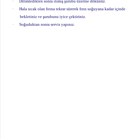
·
Dilimledikten sonra ılımış şurubu üzerine dökünüz.
·
Hala sıcak olan fırına tekrar sürerek fırın soğuyana kadar içinde
bekletiniz ve şurubunu iyice çektiriniz.
·
Soğuduktan sonra servis yapınız.