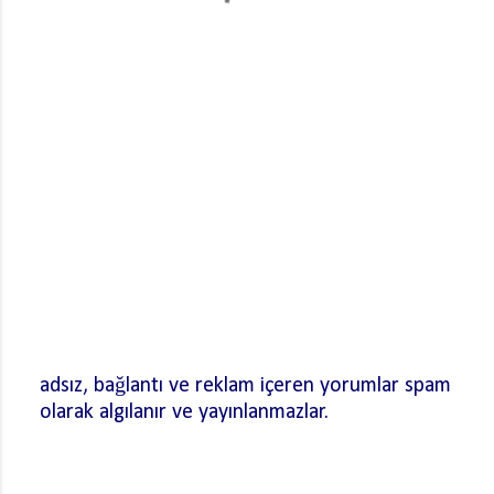
adsız, bağlantı ve reklam içeren yorumlar spam
olarak algılanır ve yayınlanmazlar.
Y
o
r
u