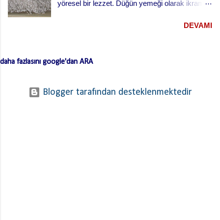
yöresel bir lezzet. Düğün yemeği olarak ikram
edilen bu yemek oldukça lezzetli. Kesme
DEVAMI
(erişte/makarna) hamurla hazırlanan bu lezzetli
yemeğin hamurlarını Bodrum pazarından hazır
ve kurutulmuş olarak da alabilirsiniz. Hamuru
daha fazlasını google'dan ARA
açmazsanız oldukça çabuk hazırlanan pratik bir
tarif… Lokum Pilavının hamurlarının
yapışmaması ve daha lezzetli olması için püf
Blogger tarafından desteklenmektedir
noktaları …. Hamuru bir gün önceden yaparsan
ve kurursa daha iyi olur. …. Hamurları
haşladıktan sonra üzerinden soğuk su geçirerek
süz. …. Kıymayı kavurduktan sonra süzdüğün
hamurları kıymaya ekle ve ara sıra karıştırarak
birlikte kavur. Bu işlem hamurların yapışmasını
engelliyor. Bunları da paylaştıktan sonra lokum
pilavını tarif edebilirim. Hamuru için; 1 kilo un 1
adet yumurta 1-2 yemek kaşığı zeytinyağı Tuz
Su İç Malzemesi 500 gr. Kıyma (orta yağlı) 3
yemek kaşığı tereyağı Tuz Karabiber Bodrum