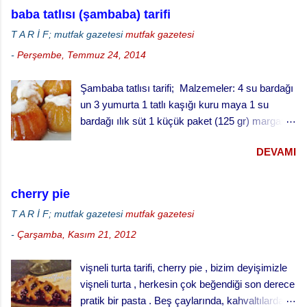
ıspanakları çiğ olarak kullandık. Bu kekin daha
kurabiyesi badambura yapılışı ·
baba tatlısı (şambaba) tarifi
iyi pişmesi için derin kek kalıbında değil, sığ
Fırınınızı 170 derecede ısıtınız. · ...
T A R İ F; mutfak gazetesi
mutfak gazetesi
kenarlı tepside pişirmeyi öneriyoruz.
-
Perşembe, Temmuz 24, 2014
Şambaba tatlısı tarifi; Malzemeler: 4 su bardağı
un 3 yumurta 1 tatlı kaşığı kuru maya 1 su
bardağı ılık süt 1 küçük paket (125 gr) margarin
(oda sıcaklığında) 1 çay fincanı pudra şekeri 1
DEVAMI
fiske tuz şurup için: 3 su bardağı su 3 su
bardağı toz şeker Yarım limon suyu Baba tatlısı
yapılışı; · Fırını 180 dereceye ayarlayarak
cherry pie
ısıtınız. · Unun ortasını açınız, bir bardak
T A R İ F; mutfak gazetesi
mutfak gazetesi
ılık sütle kabartılmış mayayı, yumuşamış yağı,
-
Çarşamba, Kasım 21, 2012
yumurtaları şeker ve tuzu ilave ederek
yumuşak bir hamur yapınız. · Hamuru ılık
vişneli turta tarifi, cherry pie , bizim deyişimizle
bir yerde iki misli kabarana kadar bekletiniz. ·
vişneli turta , herkesin çok beğendiği son derece
Küçük tart kalıplarını yağlayınız ve
pratik bir pasta . Beş çaylarında, kahvaltılarda
hamuru kalıpların yarısını geçmeyecek şekilde