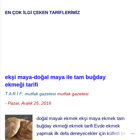
m
EN ÇOK İLGİ ÇEKEN TARİFLERİMİZ
G
ö
n
d
e
r
ekşi maya-doğal maya ile tam buğday
ekmeği tarifi
T A R İ F; mutfak gazetesi
mutfak gazetesi
-
Pazar, Aralık 25, 2016
doğal mayalı ekmek ekşi maya ekmek tam
buğday ekmeği ekmek tarifi Evde ekmek
yapmak ilk defa deneyecekler için külfetli bir