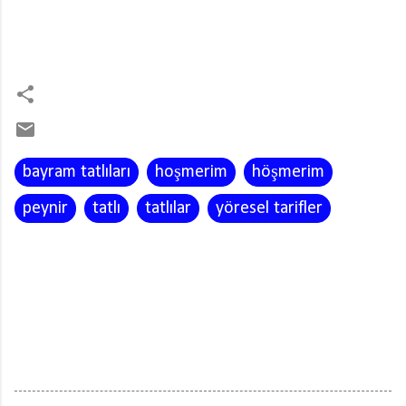
bayram tatlıları
hoşmerim
höşmerim
peynir
tatlı
tatlılar
yöresel tarifler