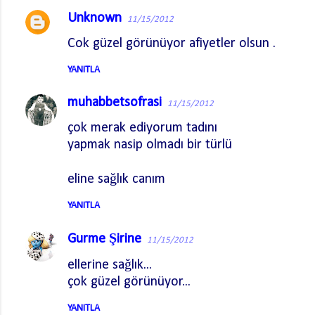
Unknown
11/15/2012
Y
Cok güzel görünüyor afiyetler olsun .
o
r
YANITLA
u
muhabbetsofrasi
m
11/15/2012
l
çok merak ediyorum tadını
a
yapmak nasip olmadı bir türlü
r
eline sağlık canım
YANITLA
Gurme Şirine
11/15/2012
ellerine sağlık...
çok güzel görünüyor...
YANITLA