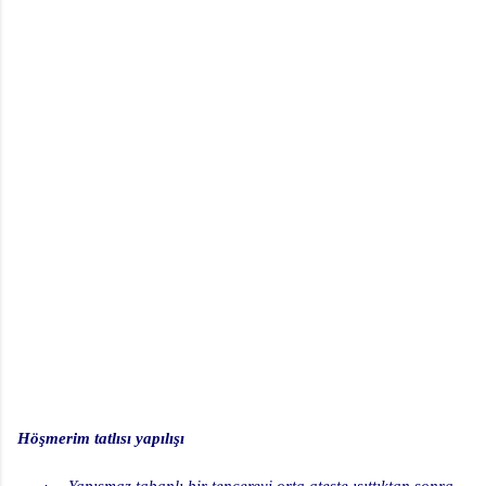
Höşmerim tatlısı yapılışı
·
Yapışmaz tabanlı bir tencereyi orta ateşte ısıttıktan sonra