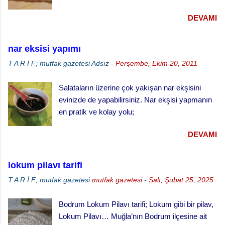
ve her türlü ikram masalarında gönül rahatlığıyla
paylaştırınız. · Kabarması için tekrar
DEVAMI
ikram edebileceğiniz klasik bir ikramlık. vişneli
bekletiniz. · ...
turta için, Malzemeler (25 cm çaplı tart kalıbı
için) 3 su bardağı un 1 su bardağı tereyağı (oda
nar eksisi yapımı
sıcaklığında) 1 yumurta 1/3 su bardağı soğuk
T A R İ F; mutfak gazetesi
Adsız
-
Perşembe, Ekim 20, 2011
su Çay kaşığının ucuyla tuz 1 tatlı kaşığı elma
sirkesi 2 çorba kaşığı toz şeker 2 su bardağı
Salataların üzerine çok yakışan nar ekşisini
vişne reçeli vişneli turta yapılışı,
evinizde de yapabilirsiniz. Nar ekşisi yapmanın
en pratik ve kolay yolu;
DEVAMI
lokum pilavı tarifi
T A R İ F; mutfak gazetesi
mutfak gazetesi
-
Salı, Şubat 25, 2025
Bodrum Lokum Pilavı tarifi; Lokum gibi bir pilav,
Lokum Pilavı… Muğla’nın Bodrum ilçesine ait