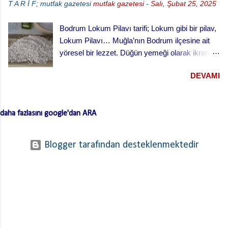
T A R İ F; mutfak gazetesi
mutfak gazetesi
-
Salı, Şubat 25, 2025
Bodrum Lokum Pilavı tarifi; Lokum gibi bir pilav,
Lokum Pilavı… Muğla’nın Bodrum ilçesine ait
yöresel bir lezzet. Düğün yemeği olarak ikram
edilen bu yemek oldukça lezzetli. Kesme
DEVAMI
(erişte/makarna) hamurla hazırlanan bu lezzetli
yemeğin hamurlarını Bodrum pazarından hazır
ve kurutulmuş olarak da alabilirsiniz. Hamuru
daha fazlasını google'dan ARA
açmazsanız oldukça çabuk hazırlanan pratik bir
tarif… Lokum Pilavının hamurlarının
yapışmaması ve daha lezzetli olması için püf
Blogger tarafından desteklenmektedir
noktaları …. Hamuru bir gün önceden yaparsan
ve kurursa daha iyi olur. …. Hamurları
haşladıktan sonra üzerinden soğuk su geçirerek
süz. …. Kıymayı kavurduktan sonra süzdüğün
hamurları kıymaya ekle ve ara sıra karıştırarak
birlikte kavur. Bu işlem hamurların yapışmasını
engelliyor. Bunları da paylaştıktan sonra lokum