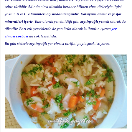
sebze türüdür. Adında elma olmakla beraber bilinen elma türleriyle ilgisi
yoktur.
A ve C vitaminleri açısından zengindir
.
Kalsiyum, demir ve fosfat
mineralleri içerir
. Taze olarak yenebildiği gibi
zeytinyağlı yemek
olarak da
tüketilir. Bazı etli yemeklerde de yan ürün olarak kullanılır. Ayrıca
yer
elması çorbası
da çok lezzetlidir.
Bu gün sizlerle zeytinyağlı yer elması tarifini paylaşmak istiyoruz.