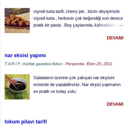
vişneli turta tarifi, cherry pie , bizim deyişimizle
vişneli turta , herkesin çok beğendiği son derece
pratik bir pasta . Beş çaylarında, kahvaltılarda
ve her türlü ikram masalarında gönül rahatlığıyla
DEVAMI
ikram edebileceğiniz klasik bir ikramlık. vişneli
turta için, Malzemeler (25 cm çaplı tart kalıbı
için) 3 su bardağı un 1 su bardağı tereyağı (oda
nar eksisi yapımı
sıcaklığında) 1 yumurta 1/3 su bardağı soğuk
T A R İ F; mutfak gazetesi
Adsız
-
Perşembe, Ekim 20, 2011
su Çay kaşığının ucuyla tuz 1 tatlı kaşığı elma
sirkesi 2 çorba kaşığı toz şeker 2 su bardağı
Salataların üzerine çok yakışan nar ekşisini
vişne reçeli vişneli turta yapılışı,
evinizde de yapabilirsiniz. Nar ekşisi yapmanın
en pratik ve kolay yolu;
DEVAMI
lokum pilavı tarifi