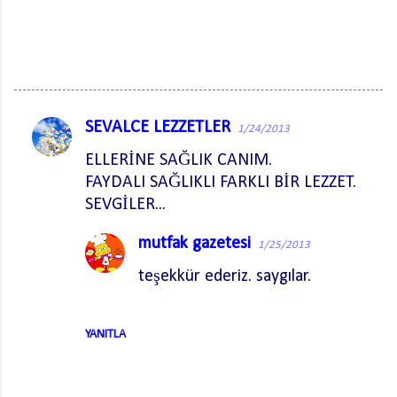
SEVALCE LEZZETLER
1/24/2013
Y
ELLERİNE SAĞLIK CANIM.
o
FAYDALI SAĞLIKLI FARKLI BİR LEZZET.
r
SEVGİLER...
u
m
mutfak gazetesi
1/25/2013
l
teşekkür ederiz. saygılar.
a
r
YANITLA