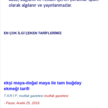
olarak algılanır ve yayınlanmazlar.
Y
o
r
u
m
EN ÇOK İLGİ ÇEKEN TARİFLERİMİZ
G
ö
n
d
e
r
ekşi maya-doğal maya ile tam buğday
ekmeği tarifi
T A R İ F; mutfak gazetesi
mutfak gazetesi
-
Pazar, Aralık 25, 2016