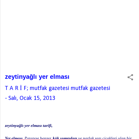
zeytinyağlı yer elması
T A R İ F; mutfak gazetesi
mutfak gazetesi
-
Salı, Ocak 15, 2013
zeytinyağlı yer elması tarifi,
Yer elması
, Patatese benzer,
kök yumruları
ve parlak sarı çiçekleri olan bir