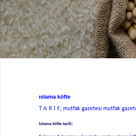
ıslama köfte
T A R İ F; mutfak gazetesi
mutfak gazet
Islama köfte tarifi;