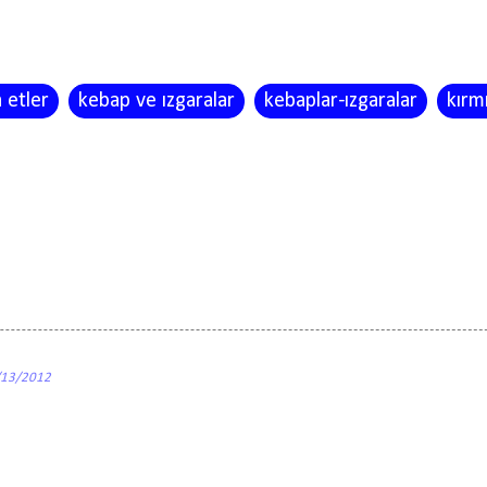
 etler
kebap ve ızgaralar
kebaplar-ızgaralar
kırmı
/13/2012