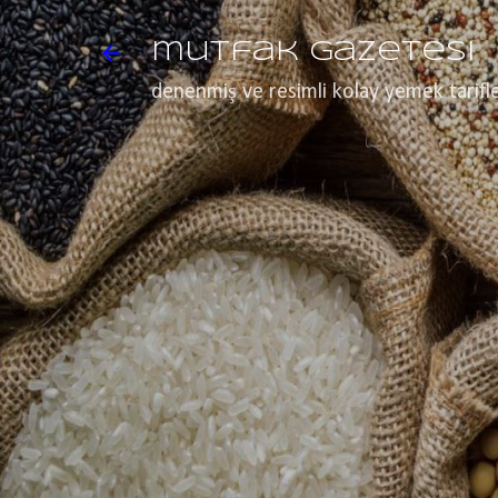
mutfak gazetesi
denenmiş ve resimli kolay yemek tarifle