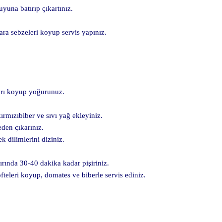
uyuna batırıp çıkartınız.
ara sebzeleri koyup servis yapınız.
ları koyup yoğurunuz.
rmızıbiber ve sıvı yağ ekleyiniz.
eden çıkarınız.
k dilimlerini diziniz.
fırında 30-40 dakika kadar pişiriniz.
fteleri koyup, domates ve biberle servis ediniz.