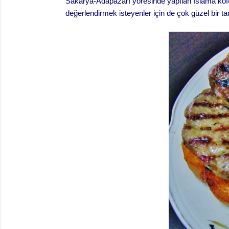
Sakarya-Adapazarı yöresinde yapılan ıslama köft
değerlendirmek isteyenler için de çok güzel bir tar