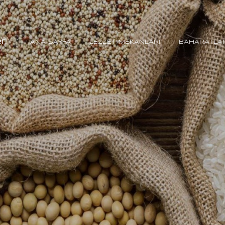
Ana içeriğe atla
ri
ANA SAYFA
LEZZET MEKANLARI
BAHARATLA