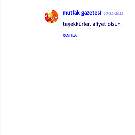
m
mutfak gazetesi
l
10/12/2012
a
teşekkürler, afiyet olsun.
r
YANITLA