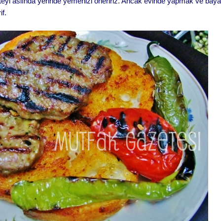
eyi aslında yerinde yemenizi öneririz. Ancak evinde yapmak ve baya
if.