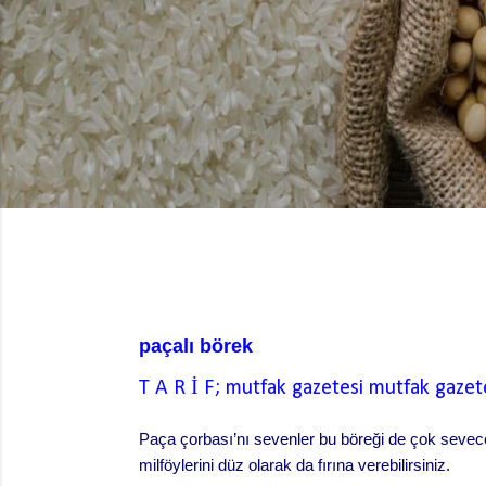
paçalı börek
T A R İ F; mutfak gazetesi
mutfak gazet
Paça çorbası’nı sevenler bu böreği de çok sevece
milföylerini düz olarak da fırına verebilirsiniz.