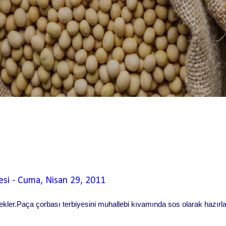
esi
-
Cuma, Nisan 29, 2011
kler.Paça çorbası terbiyesini muhallebi kıvamında sos olarak hazırl