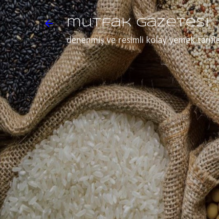
mutfak gazetesi
denenmiş ve resimli kolay yemek tarifle