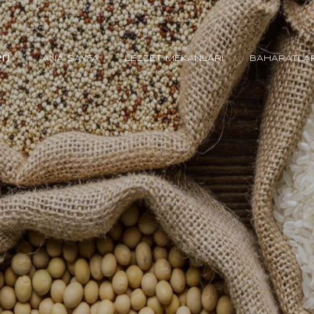
Ana içeriğe atla
ri
ANA SAYFA
LEZZET MEKANLARI
BAHARATLA