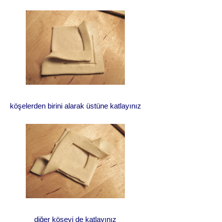
köşelerden birini alarak üstüne katlayınız
diğer köşeyi de katlayınız