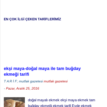
EN ÇOK İLGİ ÇEKEN TARİFLERİMİZ
ekşi maya-doğal maya ile tam buğday
ekmeği tarifi
T A R İ F; mutfak gazetesi
mutfak gazetesi
-
Pazar, Aralık 25, 2016
doğal mayalı ekmek ekşi maya ekmek tam
buğday ekmeği ekmek tarifi Evde ekmek