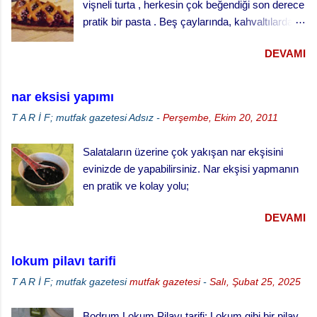
vişneli turta , herkesin çok beğendiği son derece
Küçük tart kalıplarını yağlayınız ve
pratik bir pasta . Beş çaylarında, kahvaltılarda
hamuru kalıpların yarısını geçmeyecek şekilde
ve her türlü ikram masalarında gönül rahatlığıyla
paylaştırınız. · Kabarması için tekrar
DEVAMI
ikram edebileceğiniz klasik bir ikramlık. vişneli
bekletiniz. · ...
turta için, Malzemeler (25 cm çaplı tart kalıbı
için) 3 su bardağı un 1 su bardağı tereyağı (oda
nar eksisi yapımı
sıcaklığında) 1 yumurta 1/3 su bardağı soğuk
T A R İ F; mutfak gazetesi
Adsız
-
Perşembe, Ekim 20, 2011
su Çay kaşığının ucuyla tuz 1 tatlı kaşığı elma
sirkesi 2 çorba kaşığı toz şeker 2 su bardağı
Salataların üzerine çok yakışan nar ekşisini
vişne reçeli vişneli turta yapılışı,
evinizde de yapabilirsiniz. Nar ekşisi yapmanın
en pratik ve kolay yolu;
DEVAMI
lokum pilavı tarifi
T A R İ F; mutfak gazetesi
mutfak gazetesi
-
Salı, Şubat 25, 2025
Bodrum Lokum Pilavı tarifi; Lokum gibi bir pilav,