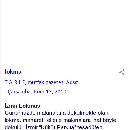
lokma
T A R İ F; mutfak gazetesi
Adsız
-
Çarşamba, Ekim 13, 2010
İzmir Lokması
Günümüzde makinalarla dökülmekte olan
lokma, maharetli ellerle makinalara inat böyle
dökülür. İzmir “Kültür Park’ta” tesadüfen