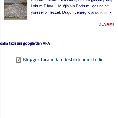
Lokum Pilavı… Muğla’nın Bodrum ilçesine ait
yöresel bir lezzet. Düğün yemeği olarak ikram
edilen bu yemek oldukça lezzetli. Kesme
DEVAMI
(erişte/makarna) hamurla hazırlanan bu lezzetli
yemeğin hamurlarını Bodrum pazarından hazır
ve kurutulmuş olarak da alabilirsiniz. Hamuru
daha fazlasını google'dan ARA
açmazsanız oldukça çabuk hazırlanan pratik bir
tarif… Lokum Pilavının hamurlarının
yapışmaması ve daha lezzetli olması için püf
Blogger tarafından desteklenmektedir
noktaları …. Hamuru bir gün önceden yaparsan
ve kurursa daha iyi olur. …. Hamurları
haşladıktan sonra üzerinden soğuk su geçirerek
süz. …. Kıymayı kavurduktan sonra süzdüğün
hamurları kıymaya ekle ve ara sıra karıştırarak
birlikte kavur. Bu işlem hamurların yapışmasını
engelliyor. Bunları da paylaştıktan sonra lokum
pilavını tarif edebilirim. Hamuru için; 1 kilo un 1
adet yumurta 1-2 yemek kaşığı zeytinyağı Tuz