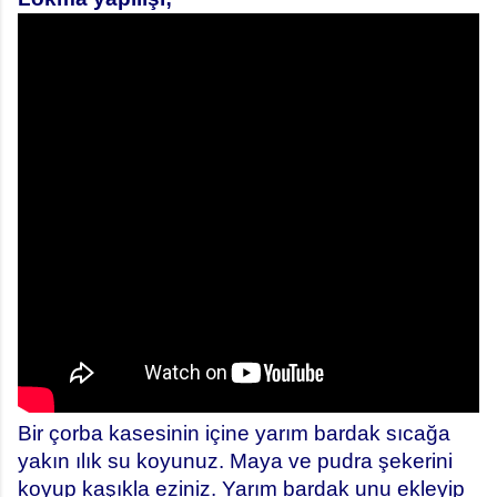
Bir çorba kasesinin içine yarım bardak sıcağa
yakın ılık su koyunuz. Maya ve pudra şekerini
koyup kaşıkla eziniz. Yarım bardak unu ekleyip