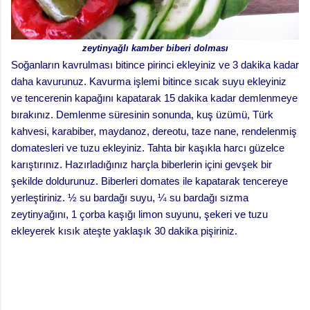
zeytinyağlı kamber biberi dolması
Soğanların kavrulması bitince pirinci ekleyiniz ve 3 dakika kadar
daha kavurunuz. Kavurma işlemi bitince sıcak suyu ekleyiniz
ve tencerenin kapağını kapatarak 15 dakika kadar demlenmeye
bırakınız. Demlenme süresinin sonunda, kuş üzümü, Türk
kahvesi, karabiber, maydanoz, dereotu, taze nane, rendelenmiş
domatesleri ve tuzu ekleyiniz. Tahta bir kaşıkla harcı güzelce
karıştırınız. Hazırladığınız harçla biberlerin içini gevşek bir
şekilde doldurunuz. Biberleri domates ile kapatarak tencereye
yerleştiriniz. ½ su bardağı suyu, ¼ su bardağı sızma
zeytinyağını, 1 çorba kaşığı limon suyunu, şekeri ve tuzu
ekleyerek kısık ateşte yaklaşık 30 dakika pişiriniz.