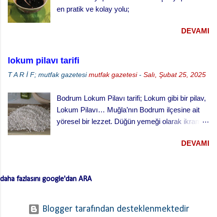
en pratik ve kolay yolu;
DEVAMI
lokum pilavı tarifi
T A R İ F; mutfak gazetesi
mutfak gazetesi
-
Salı, Şubat 25, 2025
Bodrum Lokum Pilavı tarifi; Lokum gibi bir pilav,
Lokum Pilavı… Muğla’nın Bodrum ilçesine ait
yöresel bir lezzet. Düğün yemeği olarak ikram
edilen bu yemek oldukça lezzetli. Kesme
DEVAMI
(erişte/makarna) hamurla hazırlanan bu lezzetli
yemeğin hamurlarını Bodrum pazarından hazır
ve kurutulmuş olarak da alabilirsiniz. Hamuru
daha fazlasını google'dan ARA
açmazsanız oldukça çabuk hazırlanan pratik bir
tarif… Lokum Pilavının hamurlarının
yapışmaması ve daha lezzetli olması için püf
Blogger tarafından desteklenmektedir
noktaları …. Hamuru bir gün önceden yaparsan