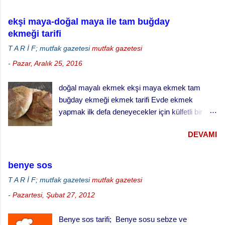
ekşi maya-doğal maya ile tam buğday
ekmeği tarifi
T A R İ F; mutfak gazetesi
mutfak gazetesi
-
Pazar, Aralık 25, 2016
doğal mayalı ekmek ekşi maya ekmek tam
buğday ekmeği ekmek tarifi Evde ekmek
yapmak ilk defa deneyecekler için külfetli bir
işmiş gibi gelebilir ama zamanla ve alışkanlık
DEVAMI
kazandıkça çok keyif alabileceğiniz ve
vazgeçemeyeceğiniz bir şey. Özellikle de ekşi
maya ekmek yapmak daha da zordur. Ekşi
benye sos
mayayı kontrol etmek, yaşatabilmek, beslemek
T A R İ F; mutfak gazetesi
mutfak gazetesi
ve aktif halde kalmasını sağlamak çok dikkat ve
-
Pazartesi, Şubat 27, 2012
çaba gerektiriyor. Hatta bizim evde ekşi maya
sanki bir evcil hayvanmış gibi muamele görüyor.
Benye sos tarifi; Benye sosu sebze ve
… besledin mi, gazını aldın mı gibi diyaloglar hiç