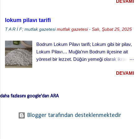
DEVAMI
lokum pilavı tarifi
T A R İ F; mutfak gazetesi
mutfak gazetesi
-
Salı, Şubat 25, 2025
Bodrum Lokum Pilavı tarifi; Lokum gibi bir pilav,
Lokum Pilavı… Muğla’nın Bodrum ilçesine ait
yöresel bir lezzet. Düğün yemeği olarak ikram
edilen bu yemek oldukça lezzetli. Kesme
DEVAMI
(erişte/makarna) hamurla hazırlanan bu lezzetli
yemeğin hamurlarını Bodrum pazarından hazır
ve kurutulmuş olarak da alabilirsiniz. Hamuru
daha fazlasını google'dan ARA
açmazsanız oldukça çabuk hazırlanan pratik bir
tarif… Lokum Pilavının hamurlarının
yapışmaması ve daha lezzetli olması için püf
Blogger tarafından desteklenmektedir
noktaları …. Hamuru bir gün önceden yaparsan
ve kurursa daha iyi olur. …. Hamurları
haşladıktan sonra üzerinden soğuk su geçirerek