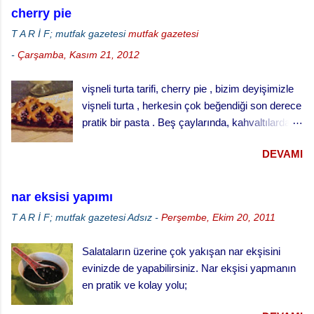
ıspanakları çiğ olarak kullandık. Bu kekin daha
cherry pie
iyi pişmesi için derin kek kalıbında değil, sığ
T A R İ F; mutfak gazetesi
mutfak gazetesi
kenarlı tepside pişirmeyi öneriyoruz.
-
Çarşamba, Kasım 21, 2012
vişneli turta tarifi, cherry pie , bizim deyişimizle
vişneli turta , herkesin çok beğendiği son derece
pratik bir pasta . Beş çaylarında, kahvaltılarda
ve her türlü ikram masalarında gönül rahatlığıyla
DEVAMI
ikram edebileceğiniz klasik bir ikramlık. vişneli
turta için, Malzemeler (25 cm çaplı tart kalıbı
için) 3 su bardağı un 1 su bardağı tereyağı (oda
nar eksisi yapımı
sıcaklığında) 1 yumurta 1/3 su bardağı soğuk
T A R İ F; mutfak gazetesi
Adsız
-
Perşembe, Ekim 20, 2011
su Çay kaşığının ucuyla tuz 1 tatlı kaşığı elma
sirkesi 2 çorba kaşığı toz şeker 2 su bardağı
Salataların üzerine çok yakışan nar ekşisini
vişne reçeli vişneli turta yapılışı,
evinizde de yapabilirsiniz. Nar ekşisi yapmanın
en pratik ve kolay yolu;