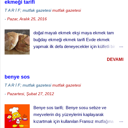
ekmeği tarifi
T A R İ F; mutfak gazetesi
mutfak gazetesi
-
Pazar, Aralık 25, 2016
doğal mayalı ekmek ekşi maya ekmek tam
buğday ekmeği ekmek tarifi Evde ekmek
yapmak ilk defa deneyecekler için külfetli bir
işmiş gibi gelebilir ama zamanla ve alışkanlık
DEVAMI
kazandıkça çok keyif alabileceğiniz ve
vazgeçemeyeceğiniz bir şey. Özellikle de ekşi
maya ekmek yapmak daha da zordur. Ekşi
benye sos
mayayı kontrol etmek, yaşatabilmek, beslemek
T A R İ F; mutfak gazetesi
mutfak gazetesi
ve aktif halde kalmasını sağlamak çok dikkat ve
-
Pazartesi, Şubat 27, 2012
çaba gerektiriyor. Hatta bizim evde ekşi maya
sanki bir evcil hayvanmış gibi muamele görüyor.
Benye sos tarifi; Benye sosu sebze ve
… besledin mi, gazını aldın mı gibi diyaloglar hiç
meyvelerin dış yüzeylerini kaplayarak
eksik olmuyor. Hatta uzun süreli gezilerde sırf
kızartmak için kullanılan Fransız mutfağına
mayamız ölmesin canlı kalsın diye yanımızda