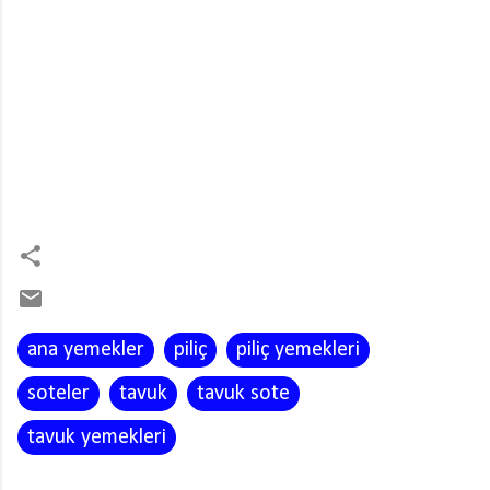
ana yemekler
piliç
piliç yemekleri
soteler
tavuk
tavuk sote
tavuk yemekleri