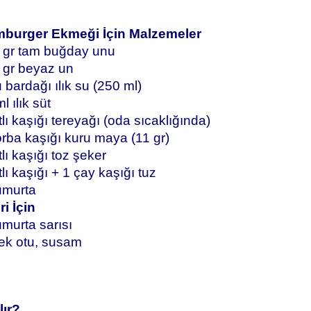
burger Ekmeği İçin Malzemeler
 gr tam buğday unu
 gr beyaz un
 bardağı ılık su (250 ml)
l ılık süt
tlı kaşığı tereyağı (oda sıcaklığında)
orba kaşığı kuru maya (11 gr)
tlı kaşığı toz şeker
tlı kaşığı + 1 çay kaşığı tuz
umurta
i İçin
umurta sarısı
ek otu, susam
ır?