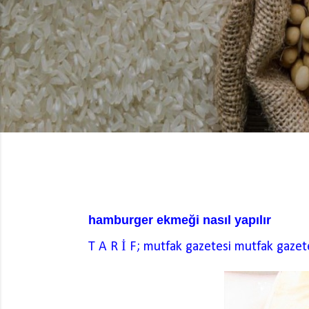
hamburger ekmeği nasıl yapılır
T A R İ F; mutfak gazetesi
mutfak gazet