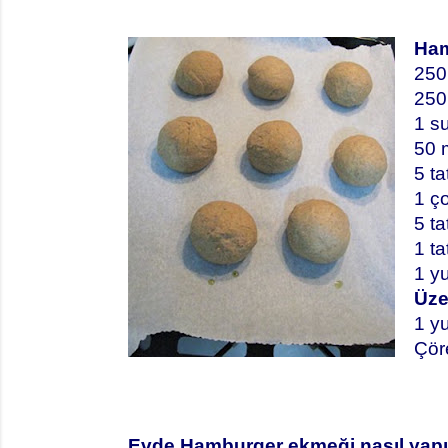
Ham
250
250
1 su
50 m
5 ta
1 ç
5 ta
1 ta
1 y
Üzer
1 y
Çör
Evde Hamburger ekmeği nasıl yapıl