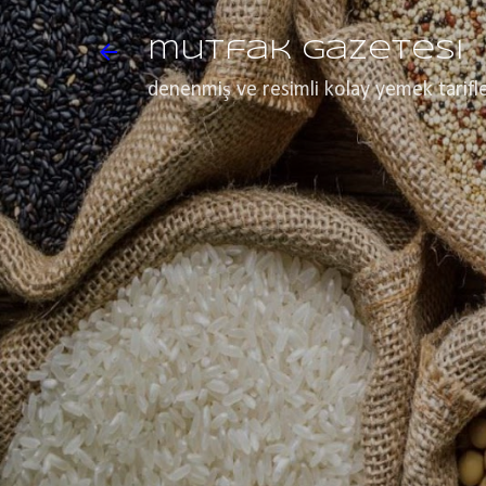
mutfak gazetesi
denenmiş ve resimli kolay yemek tarifle