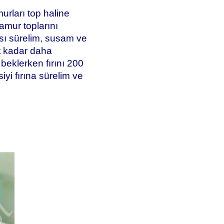
rları top haline
hamur toplarını
rısı sürelim, susam ve
at kadar daha
beklerken fırını 200
yi fırına sürelim ve