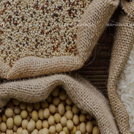
Ana içeriğe atla
ri
ANA SAYFA
LEZZET MEKANLARI
BAHARATLA