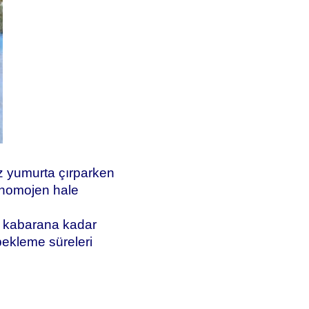
iz yumurta çırparken
p homojen hale
tı kabarana kadar
bekleme süreleri