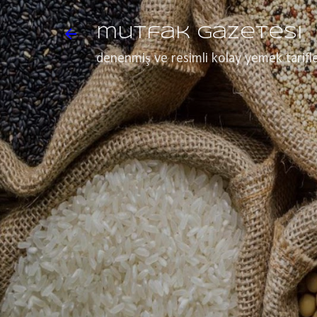
mutfak gazetesi
denenmiş ve resimli kolay yemek tarifle