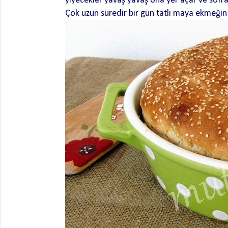
yiyecekler yavaş yavaş ona yer açar ve sofran
Çok uzun süredir bir gün tatlı maya ekmeğin 