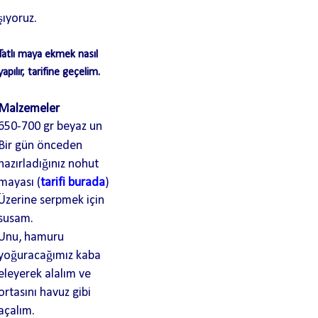
şıyoruz.
Tatlı maya ekmek nasıl
yapılır, tarifine geçelim.
Malzemeler
650-700 gr beyaz un
Bir gün önceden
hazırladığınız nohut
mayası (
tarifi burada
)
Üzerine serpmek için
susam.
Unu, hamuru
yoğuracağımız kaba
eleyerek alalım ve
ortasını havuz gibi
açalım.