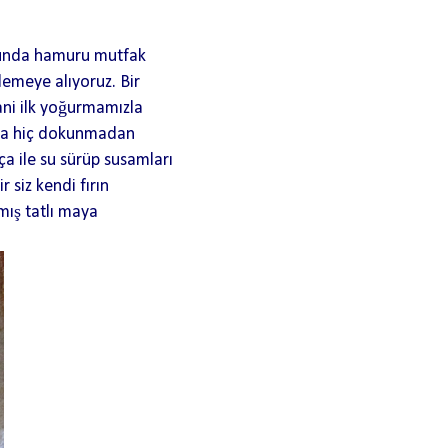
onunda hamuru mutfak
lemeye alıyoruz. Bir
ani ilk yoğurmamızla
amda hiç dokunmadan
a ile su sürüp susamları
 siz kendi fırın
rmış tatlı maya