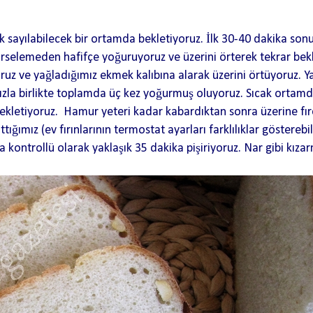
ak sayılabilecek bir ortamda bekletiyoruz. İlk 30-40 dakika s
örselemeden hafifçe yoğuruyoruz ve üzerini örterek tekrar bek
ruz ve yağladığımız ekmek kalıbına alarak üzerini örtüyoruz. Y
rmamızla birlikte toplamda üç kez yoğurmuş oluyoruz. Sıcak ort
ekletiyoruz. Hamur yeteri kadar kabardıktan sonra üzerine fırç
ımız (ev fırınlarının termostat ayarları farklılıklar gösterebilir
da kontrollü olarak yaklaşık 35 dakika pişiriyoruz. Nar gibi kıza