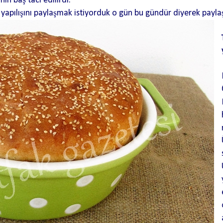
ın baş tacı edilirdi.
yapılışını paylaşmak istiyorduk o gün bu gündür diyerek payla