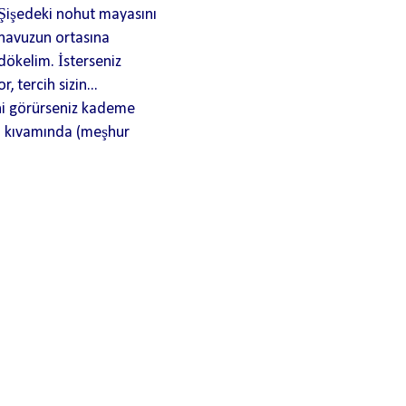
Şişedeki nohut mayasını
havuzun ortasına
dökelim. İsterseniz
 tercih sizin...
ini görürseniz kademe
u kıvamında (meşhur