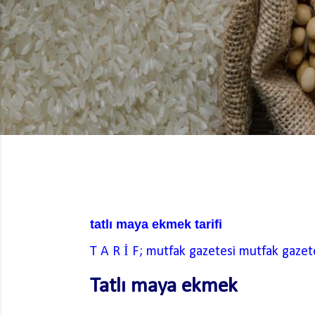
tatlı maya ekmek tarifi
T A R İ F; mutfak gazetesi
mutfak gazet
Tatlı maya ekmek