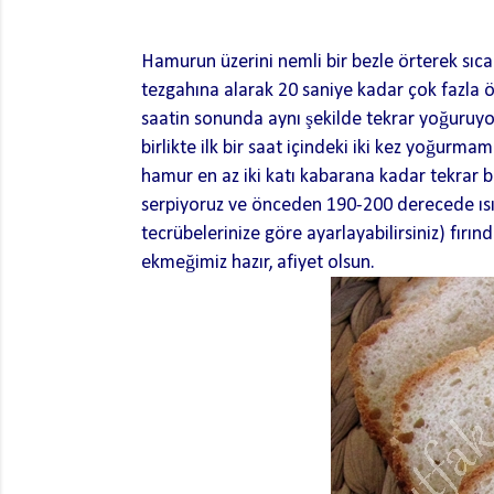
H
amurun üzerini nemli bir bezle örterek sıc
tezgahına alarak 20 saniye kadar çok fazla 
saatin sonunda aynı şekilde tekrar yoğuruyo
birlikte ilk bir saat içindeki iki kez yoğu
hamur en az iki katı kabarana kadar tekrar b
serpiyoruz ve önceden 190-200 derecede ısıttığ
tecrübelerinize göre ayarlayabilirsiniz) fırın
ekmeğimiz hazır, afiyet olsun.