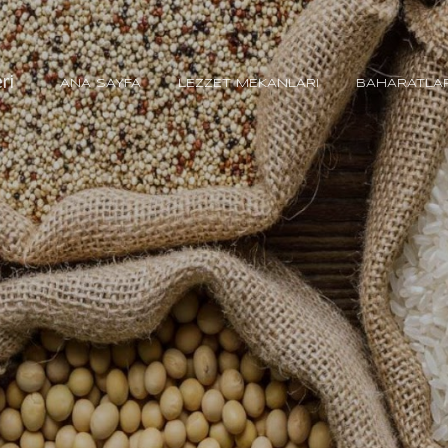
Ana içeriğe atla
ri
ANA SAYFA
LEZZET MEKANLARI
BAHARATLA