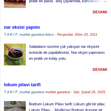
pratik bir pasta . Beş çaylarında, kahvaltılarda
hamuru kalıpların yarısını geçmeyecek şekilde
ve her türlü ikram masalarında gönül rahatlığıyla
paylaştırınız. · Kabarması için tekrar
DEVAMI
ikram edebileceğiniz klasik bir ikramlık. vişneli
bekletiniz. · ...
turta için, Malzemeler (25 cm çaplı tart kalıbı
için) 3 su bardağı un 1 su bardağı tereyağı (oda
nar eksisi yapımı
sıcaklığında) 1 yumurta 1/3 su bardağı soğuk
T A R İ F; mutfak gazetesi
Adsız
-
Perşembe, Ekim 20, 2011
su Çay kaşığının ucuyla tuz 1 tatlı kaşığı elma
sirkesi 2 çorba kaşığı toz şeker 2 su bardağı
Salataların üzerine çok yakışan nar ekşisini
vişne reçeli vişneli turta yapılışı,
evinizde de yapabilirsiniz. Nar ekşisi yapmanın
en pratik ve kolay yolu;
DEVAMI
lokum pilavı tarifi
T A R İ F; mutfak gazetesi
mutfak gazetesi
-
Salı, Şubat 25, 2025
Bodrum Lokum Pilavı tarifi; Lokum gibi bir pilav,
Lokum Pilavı… Muğla’nın Bodrum ilçesine ait