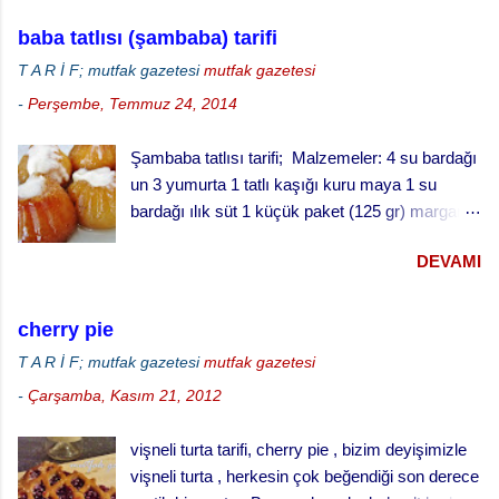
kaşığı üzüm pekmezi 4 çorba kaşığı su iran
ıspanakları çiğ olarak kullandık. Bu kekin daha
kurabiyesi badambura yapılışı ·
baba tatlısı (şambaba) tarifi
iyi pişmesi için derin kek kalıbında değil, sığ
Fırınınızı 170 derecede ısıtınız. · ...
T A R İ F; mutfak gazetesi
mutfak gazetesi
kenarlı tepside pişirmeyi öneriyoruz.
-
Perşembe, Temmuz 24, 2014
Şambaba tatlısı tarifi; Malzemeler: 4 su bardağı
un 3 yumurta 1 tatlı kaşığı kuru maya 1 su
bardağı ılık süt 1 küçük paket (125 gr) margarin
(oda sıcaklığında) 1 çay fincanı pudra şekeri 1
DEVAMI
fiske tuz şurup için: 3 su bardağı su 3 su
bardağı toz şeker Yarım limon suyu Baba tatlısı
yapılışı; · Fırını 180 dereceye ayarlayarak
cherry pie
ısıtınız. · Unun ortasını açınız, bir bardak
T A R İ F; mutfak gazetesi
mutfak gazetesi
ılık sütle kabartılmış mayayı, yumuşamış yağı,
-
Çarşamba, Kasım 21, 2012
yumurtaları şeker ve tuzu ilave ederek
yumuşak bir hamur yapınız. · Hamuru ılık
vişneli turta tarifi, cherry pie , bizim deyişimizle
bir yerde iki misli kabarana kadar bekletiniz. ·
vişneli turta , herkesin çok beğendiği son derece
Küçük tart kalıplarını yağlayınız ve