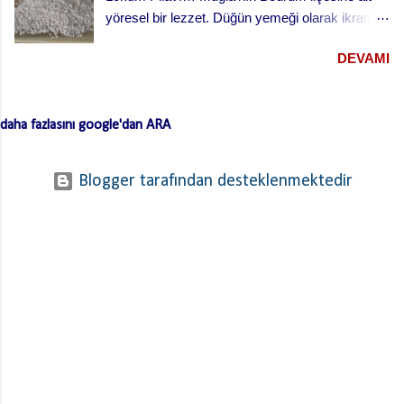
yöresel bir lezzet. Düğün yemeği olarak ikram
edilen bu yemek oldukça lezzetli. Kesme
DEVAMI
(erişte/makarna) hamurla hazırlanan bu lezzetli
yemeğin hamurlarını Bodrum pazarından hazır
ve kurutulmuş olarak da alabilirsiniz. Hamuru
daha fazlasını google'dan ARA
açmazsanız oldukça çabuk hazırlanan pratik bir
tarif… Lokum Pilavının hamurlarının
yapışmaması ve daha lezzetli olması için püf
Blogger tarafından desteklenmektedir
noktaları …. Hamuru bir gün önceden yaparsan
ve kurursa daha iyi olur. …. Hamurları
haşladıktan sonra üzerinden soğuk su geçirerek
süz. …. Kıymayı kavurduktan sonra süzdüğün
hamurları kıymaya ekle ve ara sıra karıştırarak
birlikte kavur. Bu işlem hamurların yapışmasını
engelliyor. Bunları da paylaştıktan sonra lokum
pilavını tarif edebilirim. Hamuru için; 1 kilo un 1
adet yumurta 1-2 yemek kaşığı zeytinyağı Tuz
Su İç Malzemesi 500 gr. Kıyma (orta yağlı) 3