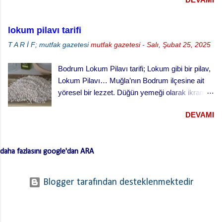
lokum pilavı tarifi
T A R İ F; mutfak gazetesi
mutfak gazetesi
-
Salı, Şubat 25, 2025
Bodrum Lokum Pilavı tarifi; Lokum gibi bir pilav,
Lokum Pilavı… Muğla’nın Bodrum ilçesine ait
yöresel bir lezzet. Düğün yemeği olarak ikram
edilen bu yemek oldukça lezzetli. Kesme
DEVAMI
(erişte/makarna) hamurla hazırlanan bu lezzetli
yemeğin hamurlarını Bodrum pazarından hazır
ve kurutulmuş olarak da alabilirsiniz. Hamuru
daha fazlasını google'dan ARA
açmazsanız oldukça çabuk hazırlanan pratik bir
tarif… Lokum Pilavının hamurlarının
yapışmaması ve daha lezzetli olması için püf
Blogger tarafından desteklenmektedir
noktaları …. Hamuru bir gün önceden yaparsan
ve kurursa daha iyi olur. …. Hamurları
haşladıktan sonra üzerinden soğuk su geçirerek