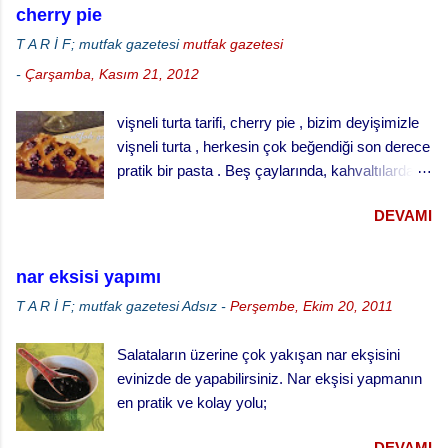
yapılışı; · Fırını 180 dereceye ayarlayarak
cherry pie
ısıtınız. · Unun ortasını açınız, bir bardak
T A R İ F; mutfak gazetesi
mutfak gazetesi
ılık sütle kabartılmış mayayı, yumuşamış yağı,
-
Çarşamba, Kasım 21, 2012
yumurtaları şeker ve tuzu ilave ederek
yumuşak bir hamur yapınız. · Hamuru ılık
vişneli turta tarifi, cherry pie , bizim deyişimizle
bir yerde iki misli kabarana kadar bekletiniz. ·
vişneli turta , herkesin çok beğendiği son derece
Küçük tart kalıplarını yağlayınız ve
pratik bir pasta . Beş çaylarında, kahvaltılarda
hamuru kalıpların yarısını geçmeyecek şekilde
ve her türlü ikram masalarında gönül rahatlığıyla
paylaştırınız. · Kabarması için tekrar
DEVAMI
ikram edebileceğiniz klasik bir ikramlık. vişneli
bekletiniz. · ...
turta için, Malzemeler (25 cm çaplı tart kalıbı
için) 3 su bardağı un 1 su bardağı tereyağı (oda
nar eksisi yapımı
sıcaklığında) 1 yumurta 1/3 su bardağı soğuk
T A R İ F; mutfak gazetesi
Adsız
-
Perşembe, Ekim 20, 2011
su Çay kaşığının ucuyla tuz 1 tatlı kaşığı elma
sirkesi 2 çorba kaşığı toz şeker 2 su bardağı
Salataların üzerine çok yakışan nar ekşisini
vişne reçeli vişneli turta yapılışı,
evinizde de yapabilirsiniz. Nar ekşisi yapmanın
en pratik ve kolay yolu;
DEVAMI