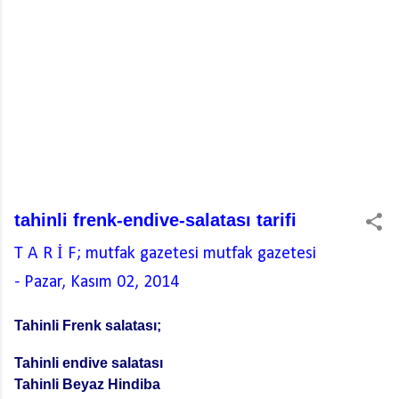
tahinli frenk-endive-salatası tarifi
T A R İ F; mutfak gazetesi
mutfak gazetesi
-
Pazar, Kasım 02, 2014
Tahinli Frenk salatası;
Tahinli endive salatası
Tahinli Beyaz Hindiba