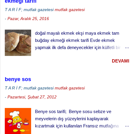
ekmeği tarifi
T A R İ F; mutfak gazetesi
mutfak gazetesi
-
Pazar, Aralık 25, 2016
doğal mayalı ekmek ekşi maya ekmek tam
buğday ekmeği ekmek tarifi Evde ekmek
yapmak ilk defa deneyecekler için külfetli bir
işmiş gibi gelebilir ama zamanla ve alışkanlık
DEVAMI
kazandıkça çok keyif alabileceğiniz ve
vazgeçemeyeceğiniz bir şey. Özellikle de ekşi
maya ekmek yapmak daha da zordur. Ekşi
benye sos
mayayı kontrol etmek, yaşatabilmek, beslemek
T A R İ F; mutfak gazetesi
mutfak gazetesi
ve aktif halde kalmasını sağlamak çok dikkat ve
-
Pazartesi, Şubat 27, 2012
çaba gerektiriyor. Hatta bizim evde ekşi maya
sanki bir evcil hayvanmış gibi muamele görüyor.
Benye sos tarifi; Benye sosu sebze ve
… besledin mi, gazını aldın mı gibi diyaloglar hiç
meyvelerin dış yüzeylerini kaplayarak
eksik olmuyor. Hatta uzun süreli gezilerde sırf
kızartmak için kullanılan Fransız mutfağına
mayamız ölmesin canlı kalsın diye yanımızda
özgü bir sos. Meyve kızartmaları için tatlı
götürdüğümüz bile oluyor. doğal ekşi maya ile