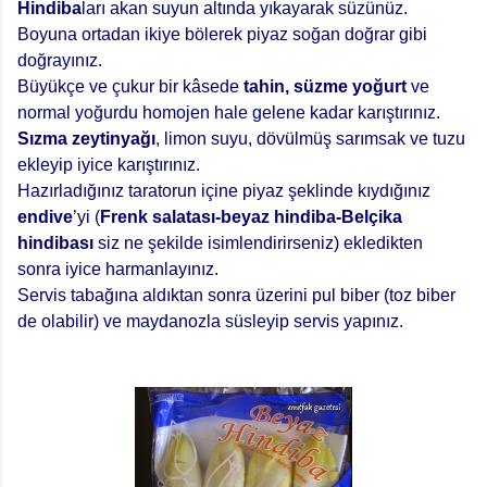
Hindiba
ları akan suyun altında yıkayarak süzünüz.
Boyuna ortadan ikiye bölerek piyaz soğan doğrar gibi
doğrayınız.
Büyükçe ve çukur bir kâsede
tahin, süzme yoğurt
ve
normal yoğurdu homojen hale gelene kadar karıştırınız.
Sızma zeytinyağı
, limon suyu, dövülmüş sarımsak ve tuzu
ekleyip iyice karıştırınız.
Hazırladığınız taratorun içine piyaz şeklinde kıydığınız
endive
’yi (
Frenk salatası-beyaz hindiba-Belçika
hindibası
siz ne şekilde isimlendirirseniz) ekledikten
sonra iyice harmanlayınız.
Servis tabağına aldıktan sonra üzerini pul biber (toz biber
de olabilir) ve maydanozla süsleyip servis yapınız.