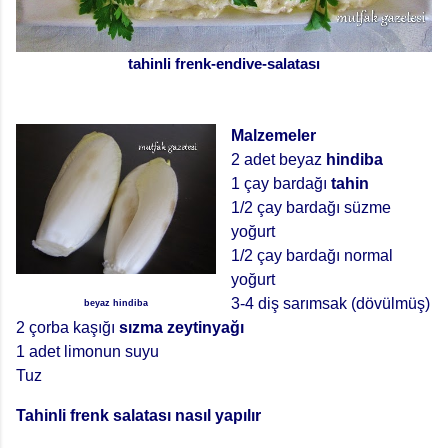
tahinli frenk-endive-salatası
Malzemeler
2 adet beyaz
hindiba
1 çay bardağı
tahin
1/2 çay bardağı süzme
yoğurt
1/2 çay bardağı normal
yoğurt
3-4 diş sarımsak (dövülmüş)
beyaz hindiba
2 çorba kaşığı
sızma zeytinyağı
1 adet limonun suyu
Tuz
Tahinli frenk salatası nasıl yapılır