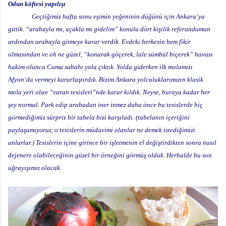
Odun köftesi yapılışı
Geçtiğimiz hafta sonu eşimin yeğeninin düğünü için Ankara’ya
gittik. “arabayla mı, uçakla mı gidelim” konulu dört kişilik referandumun
ardından arabayla gitmeye karar verdik. Evdeki herkesin hem fikir
olmasından ve oh ne güzel, “konarak göçerek, lale sümbül biçerek” havası
hakim olunca Cuma sabahı yola çıktık. Yolda giderken ilk molamızı
Afyon’da vermeyi kararlaştırdık. Bizim Ankara yolculuklarımızın klasik
mola yeri olan “varan tesisleri”nde karar kıldık. Neyse, buraya kadar her
şey normal. Park edip arabadan iner inmez daha önce bu tesislerde hiç
görmediğimiz sürpriz bir tabela bizi karşıladı. (tabelanın içeriğini
paylaşamıyoruz, o tesislerin müdavimi olanlar ne demek istediğimizi
anlarlar.) Tesislerin içine girince bir işletmenin el değiştirdikten sonra nasıl
dejenere olabileceğinin güzel bir örneğini görmüş olduk. Herhalde bu son
uğrayışımız olacak.