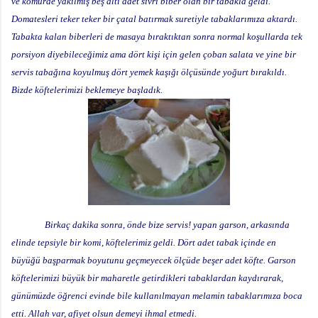
ve kömürde yakılmış beş altı adet sivri biber olan bir tabakla geldi.
Domatesleri teker teker bir çatal batırmak suretiyle tabaklarımıza aktardı.
Tabakta kalan biberleri de masaya bıraktıktan sonra normal koşullarda tek
porsiyon diyebileceğimiz ama dört kişi için gelen çoban salata ve yine bir
servis tabağına koyulmuş dört yemek kaşığı ölçüsünde yoğurt bırakıldı.
Bizde köftelerimizi beklemeye başladık.
Birkaç dakika sonra, önde bize servis! yapan garson, arkasında
elinde tepsiyle bir komi, köftelerimiz geldi. Dört adet tabak içinde en
büyüğü başparmak boyutunu geçmeyecek ölçüde beşer adet köfte. Garson
köftelerimizi büyük bir maharetle getirdikleri tabaklardan kaydırarak,
günümüzde öğrenci evinde bile kullanılmayan melamin tabaklarımıza boca
etti. Allah var, afiyet olsun demeyi ihmal etmedi.