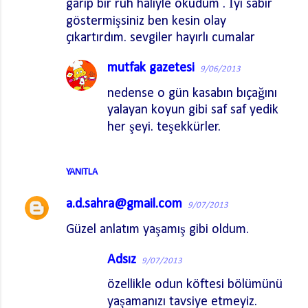
garip bir ruh haliyle okudum . İyi sabır
o
göstermişsiniz ben kesin olay
r
çıkartırdım. sevgiler hayırlı cumalar
u
m
mutfak gazetesi
9/06/2013
l
nedense o gün kasabın bıçağını
a
yalayan koyun gibi saf saf yedik
r
her şeyi. teşekkürler.
YANITLA
a.d.sahra@gmail.com
9/07/2013
Güzel anlatım yaşamış gibi oldum.
Adsız
9/07/2013
özellikle odun köftesi bölümünü
yaşamanızı tavsiye etmeyiz.