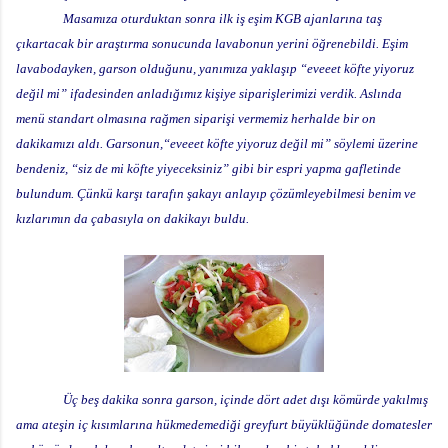
Masamıza oturduktan sonra ilk iş eşim KGB ajanlarına taş
çıkartacak bir araştırma sonucunda lavabonun yerini öğrenebildi. Eşim
lavabodayken, garson olduğunu, yanımıza yaklaşıp “eveeet köfte yiyoruz
değil mi” ifadesinden anladığımız kişiye siparişlerimizi verdik. Aslında
menü standart olmasına rağmen siparişi vermemiz herhalde bir on
dakikamızı aldı. Garsonun,“eveeet köfte yiyoruz değil mi” söylemi üzerine
bendeniz, “siz de mi köfte yiyeceksiniz” gibi bir espri yapma gafletinde
bulundum. Çünkü karşı tarafın şakayı anlayıp çözümleyebilmesi benim ve
kızlarımın da çabasıyla on dakikayı buldu.
Üç beş dakika sonra garson, içinde dört adet dışı kömürde yakılmış
ama ateşin iç kısımlarına hükmedemediği greyfurt büyüklüğünde domatesler