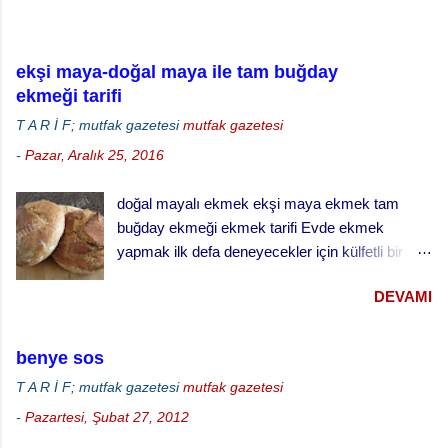
ekşi maya-doğal maya ile tam buğday
ekmeği tarifi
T A R İ F; mutfak gazetesi
mutfak gazetesi
-
Pazar, Aralık 25, 2016
doğal mayalı ekmek ekşi maya ekmek tam
buğday ekmeği ekmek tarifi Evde ekmek
yapmak ilk defa deneyecekler için külfetli bir
işmiş gibi gelebilir ama zamanla ve alışkanlık
DEVAMI
kazandıkça çok keyif alabileceğiniz ve
vazgeçemeyeceğiniz bir şey. Özellikle de ekşi
maya ekmek yapmak daha da zordur. Ekşi
benye sos
mayayı kontrol etmek, yaşatabilmek, beslemek
T A R İ F; mutfak gazetesi
mutfak gazetesi
ve aktif halde kalmasını sağlamak çok dikkat ve
-
Pazartesi, Şubat 27, 2012
çaba gerektiriyor. Hatta bizim evde ekşi maya
sanki bir evcil hayvanmış gibi muamele görüyor.