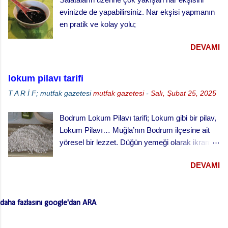
vişne reçeli vişneli turta yapılışı,
evinizde de yapabilirsiniz. Nar ekşisi yapmanın
en pratik ve kolay yolu;
DEVAMI
lokum pilavı tarifi
T A R İ F; mutfak gazetesi
mutfak gazetesi
-
Salı, Şubat 25, 2025
Bodrum Lokum Pilavı tarifi; Lokum gibi bir pilav,
Lokum Pilavı… Muğla’nın Bodrum ilçesine ait
yöresel bir lezzet. Düğün yemeği olarak ikram
edilen bu yemek oldukça lezzetli. Kesme
DEVAMI
(erişte/makarna) hamurla hazırlanan bu lezzetli
yemeğin hamurlarını Bodrum pazarından hazır
ve kurutulmuş olarak da alabilirsiniz. Hamuru
daha fazlasını google'dan ARA
açmazsanız oldukça çabuk hazırlanan pratik bir
tarif… Lokum Pilavının hamurlarının
yapışmaması ve daha lezzetli olması için püf