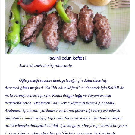
salihli odun köftesi
Asıl hikâyemiz dönüş yolumuzda.
Öğle yemeği saatine denk geleceği için daha önce hiç
denemediğimiz meşhur! “Salihli odun köftesi” ni denemek için Salihli’de
mola vermeyi kararlaştırdık. Kulak dolgunluğu ve duyumlarımızı
değerlendirerek “Değirmen” adlı yerde köftemizi yemeyi planladık.
Arabamızı işletmenin yardımcı elemanının gösterdiği yere park ederek
oturabileceğimiz masayı, diğer masaların arasında el yordamı ve şaşkın
ördek edasıyla dolaşarak bulduk. Çünkü garsonlar yer göstermek bir yana,
sizin ne işiniz var burada edasıyla bön bön suratımıza bakıyorlardı.