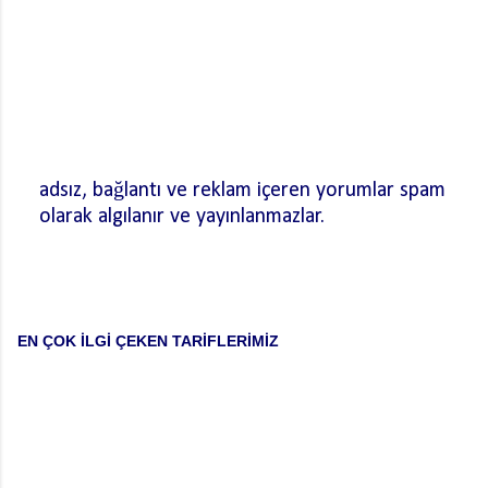
adsız, bağlantı ve reklam içeren yorumlar spam
olarak algılanır ve yayınlanmazlar.
Y
o
r
u
m
EN ÇOK İLGİ ÇEKEN TARİFLERİMİZ
G
ö
n
d
e
r