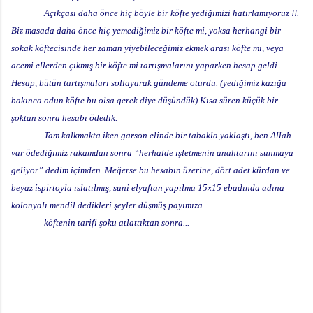
Açıkçası daha önce hiç böyle bir köfte yediğimizi hatırlamıyoruz !!.
Biz masada daha önce hiç yemediğimiz bir köfte mi, yoksa herhangi bir
sokak köftecisinde her zaman yiyebileceğimiz ekmek arası köfte mi, veya
acemi ellerden çıkmış bir köfte mi tartışmalarını yaparken hesap geldi.
Hesap, bütün tartışmaları sollayarak gündeme oturdu. (yediğimiz kazığa
bakınca odun köfte bu olsa gerek diye düşündük) Kısa süren küçük bir
şoktan sonra hesabı ödedik.
Tam kalkmakta iken garson elinde bir tabakla yaklaştı, ben Allah
var ödediğimiz rakamdan sonra “herhalde işletmenin anahtarını sunmaya
geliyor” dedim içimden. Meğerse bu hesabın üzerine, dört adet kürdan ve
beyaz ispirtoyla ıslatılmış, suni elyaftan yapılma 15x15 ebadında adına
kolonyalı mendil dedikleri şeyler düşmüş payımıza.
köftenin tarifi şoku atlattıktan sonra...