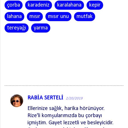
çorba
karadeniz
karalahana
kepir
lahana
mısır
mısır unu
mutfak
tereyağı
yarma
RABİA SERTELİ
2/20/2019
Y
o
Ellerinize sağlık, harika hörünüyor.
Rize'li komşularımızda bu çorbayı
r
içmiştim. Gayet lezzetli ve besleyicidir.
u