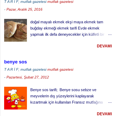
T A R İ F; mutfak gazetesi
mutfak gazetesi
-
Pazar, Aralık 25, 2016
doğal mayalı ekmek ekşi maya ekmek tam
buğday ekmeği ekmek tarifi Evde ekmek
yapmak ilk defa deneyecekler için külfetli bir
işmiş gibi gelebilir ama zamanla ve alışkanlık
DEVAMI
kazandıkça çok keyif alabileceğiniz ve
vazgeçemeyeceğiniz bir şey. Özellikle de ekşi
maya ekmek yapmak daha da zordur. Ekşi
benye sos
mayayı kontrol etmek, yaşatabilmek, beslemek
T A R İ F; mutfak gazetesi
mutfak gazetesi
ve aktif halde kalmasını sağlamak çok dikkat ve
-
Pazartesi, Şubat 27, 2012
çaba gerektiriyor. Hatta bizim evde ekşi maya
sanki bir evcil hayvanmış gibi muamele görüyor.
Benye sos tarifi; Benye sosu sebze ve
… besledin mi, gazını aldın mı gibi diyaloglar hiç
meyvelerin dış yüzeylerini kaplayarak
eksik olmuyor. Hatta uzun süreli gezilerde sırf
kızartmak için kullanılan Fransız mutfağına
mayamız ölmesin canlı kalsın diye yanımızda
özgü bir sos. Meyve kızartmaları için tatlı
götürdüğümüz bile oluyor. doğal ekşi maya ile
DEVAMI
olarak, sebze ve piliç kızartmaları için de tuzlu
tam buğday ekmeği Bu aşamada bu lafları