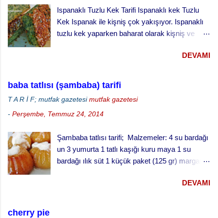
Ispanaklı Tuzlu Kek Tarifi Ispanaklı kek Tuzlu
250 gr. file badem 4 çorba kaşığı bal 1 çorba
Kek Ispanak ile kişniş çok yakışıyor. Ispanaklı
kaşığı toz tarçın 4 çorba kaşığı şeker 1 çay
tuzlu kek yaparken baharat olarak kişniş ve
kaşığı kakule çekirdeği (dövülmüş) 250 gr.
karabiber kullandık. Kekin üzerine bol susam
Margarin (Oda sıcaklığında) 3 kaşık yoğurt 1
DEVAMI
serptik. Hem görünümü hem de lezzeti çok
paket karbonat Un (alabildiği kadar) 1 çorba
güzel oldu. Ispanaklı tuzlu keki hazırlarken
kaşığı üzüm pekmezi 4 çorba kaşığı su iran
ıspanakları çiğ olarak kullandık. Bu kekin daha
kurabiyesi badambura yapılışı ·
baba tatlısı (şambaba) tarifi
iyi pişmesi için derin kek kalıbında değil, sığ
Fırınınızı 170 derecede ısıtınız. · ...
T A R İ F; mutfak gazetesi
mutfak gazetesi
kenarlı tepside pişirmeyi öneriyoruz.
-
Perşembe, Temmuz 24, 2014
Şambaba tatlısı tarifi; Malzemeler: 4 su bardağı
un 3 yumurta 1 tatlı kaşığı kuru maya 1 su
bardağı ılık süt 1 küçük paket (125 gr) margarin
(oda sıcaklığında) 1 çay fincanı pudra şekeri 1
DEVAMI
fiske tuz şurup için: 3 su bardağı su 3 su
bardağı toz şeker Yarım limon suyu Baba tatlısı
yapılışı; · Fırını 180 dereceye ayarlayarak
cherry pie