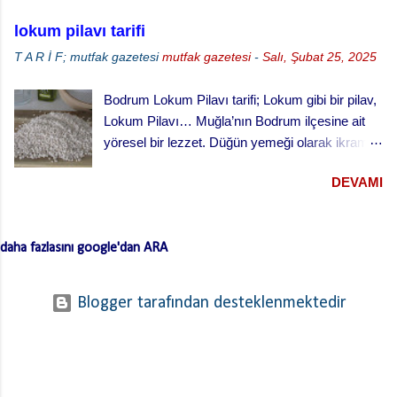
lokum pilavı tarifi
T A R İ F; mutfak gazetesi
mutfak gazetesi
-
Salı, Şubat 25, 2025
Bodrum Lokum Pilavı tarifi; Lokum gibi bir pilav,
Lokum Pilavı… Muğla’nın Bodrum ilçesine ait
yöresel bir lezzet. Düğün yemeği olarak ikram
edilen bu yemek oldukça lezzetli. Kesme
DEVAMI
(erişte/makarna) hamurla hazırlanan bu lezzetli
yemeğin hamurlarını Bodrum pazarından hazır
ve kurutulmuş olarak da alabilirsiniz. Hamuru
daha fazlasını google'dan ARA
açmazsanız oldukça çabuk hazırlanan pratik bir
tarif… Lokum Pilavının hamurlarının
yapışmaması ve daha lezzetli olması için püf
Blogger tarafından desteklenmektedir
noktaları …. Hamuru bir gün önceden yaparsan
ve kurursa daha iyi olur. …. Hamurları
haşladıktan sonra üzerinden soğuk su geçirerek
süz. …. Kıymayı kavurduktan sonra süzdüğün