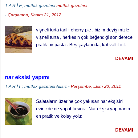
ısıtınız. · Unun ortasını açınız, bir bardak
T A R İ F; mutfak gazetesi
mutfak gazetesi
ılık sütle kabartılmış mayayı, yumuşamış yağı,
-
Çarşamba, Kasım 21, 2012
yumurtaları şeker ve tuzu ilave ederek
yumuşak bir hamur yapınız. · Hamuru ılık
vişneli turta tarifi, cherry pie , bizim deyişimizle
bir yerde iki misli kabarana kadar bekletiniz. ·
vişneli turta , herkesin çok beğendiği son derece
Küçük tart kalıplarını yağlayınız ve
pratik bir pasta . Beş çaylarında, kahvaltılarda
hamuru kalıpların yarısını geçmeyecek şekilde
ve her türlü ikram masalarında gönül rahatlığıyla
paylaştırınız. · Kabarması için tekrar
DEVAMI
ikram edebileceğiniz klasik bir ikramlık. vişneli
bekletiniz. · ...
turta için, Malzemeler (25 cm çaplı tart kalıbı
için) 3 su bardağı un 1 su bardağı tereyağı (oda
nar eksisi yapımı
sıcaklığında) 1 yumurta 1/3 su bardağı soğuk
T A R İ F; mutfak gazetesi
Adsız
-
Perşembe, Ekim 20, 2011
su Çay kaşığının ucuyla tuz 1 tatlı kaşığı elma
sirkesi 2 çorba kaşığı toz şeker 2 su bardağı
Salataların üzerine çok yakışan nar ekşisini
vişne reçeli vişneli turta yapılışı,
evinizde de yapabilirsiniz. Nar ekşisi yapmanın
en pratik ve kolay yolu;
DEVAMI