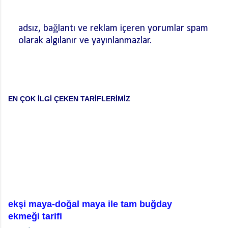
adsız, bağlantı ve reklam içeren yorumlar spam
olarak algılanır ve yayınlanmazlar.
Y
o
r
u
m
EN ÇOK İLGİ ÇEKEN TARİFLERİMİZ
G
ö
n
d
e
r
ekşi maya-doğal maya ile tam buğday
ekmeği tarifi