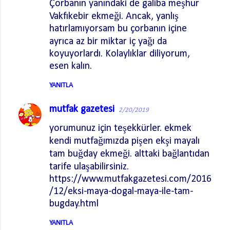
Çorbanın yanındaki de galiba meşhur
m
Vakfıkebir ekmeği. Ancak, yanlış
l
hatırlamıyorsam bu çorbanın içine
a
ayrıca az bir miktar iç yağı da
r
koyuyorlardı. Kolaylıklar diliyorum,
esen kalın.
YANITLA
mutfak gazetesi
2/20/2019
yorumunuz için teşekkürler. ekmek
kendi mutfağımızda pişen ekşi mayalı
tam buğday ekmeği. alttaki bağlantıdan
tarife ulaşabilirsiniz.
https://www.mutfakgazetesi.com/2016
/12/eksi-maya-dogal-maya-ile-tam-
bugday.html
YANITLA