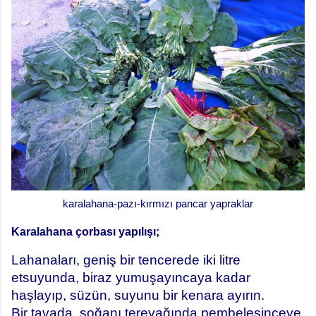
karalahana-pazı-kırmızı pancar yapraklar
Karalahana çorbası yapılışı;
Lahanaları, geniş bir tencerede iki litre
etsuyunda, biraz yumuşayıncaya kadar
haşlayıp, süzün, suyunu bir kenara ayırın.
Bir tavada, soğanı tereyağında pembeleşinceye