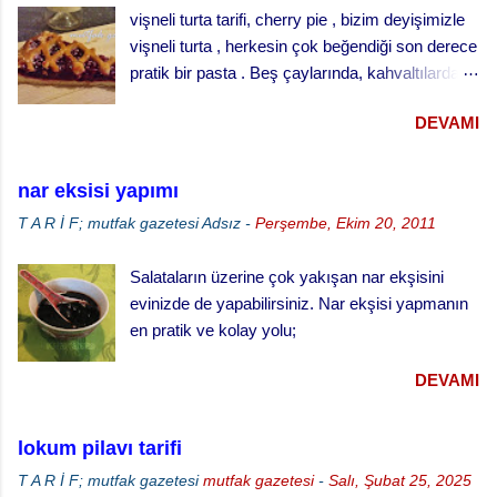
vişneli turta tarifi, cherry pie , bizim deyişimizle
vişneli turta , herkesin çok beğendiği son derece
pratik bir pasta . Beş çaylarında, kahvaltılarda
ve her türlü ikram masalarında gönül rahatlığıyla
DEVAMI
ikram edebileceğiniz klasik bir ikramlık. vişneli
turta için, Malzemeler (25 cm çaplı tart kalıbı
için) 3 su bardağı un 1 su bardağı tereyağı (oda
nar eksisi yapımı
sıcaklığında) 1 yumurta 1/3 su bardağı soğuk
T A R İ F; mutfak gazetesi
Adsız
-
Perşembe, Ekim 20, 2011
su Çay kaşığının ucuyla tuz 1 tatlı kaşığı elma
sirkesi 2 çorba kaşığı toz şeker 2 su bardağı
Salataların üzerine çok yakışan nar ekşisini
vişne reçeli vişneli turta yapılışı,
evinizde de yapabilirsiniz. Nar ekşisi yapmanın
en pratik ve kolay yolu;
DEVAMI
lokum pilavı tarifi
T A R İ F; mutfak gazetesi
mutfak gazetesi
-
Salı, Şubat 25, 2025