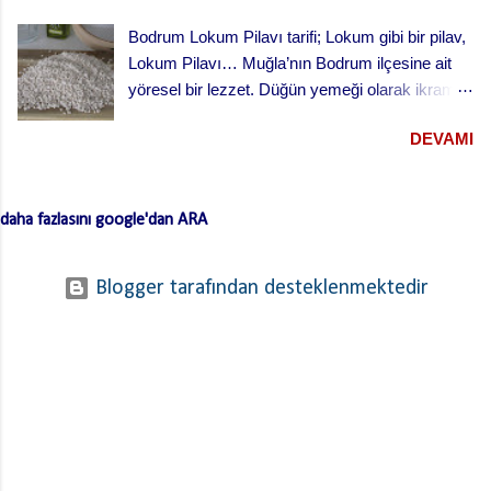
Bodrum Lokum Pilavı tarifi; Lokum gibi bir pilav,
Lokum Pilavı… Muğla’nın Bodrum ilçesine ait
yöresel bir lezzet. Düğün yemeği olarak ikram
edilen bu yemek oldukça lezzetli. Kesme
DEVAMI
(erişte/makarna) hamurla hazırlanan bu lezzetli
yemeğin hamurlarını Bodrum pazarından hazır
ve kurutulmuş olarak da alabilirsiniz. Hamuru
daha fazlasını google'dan ARA
açmazsanız oldukça çabuk hazırlanan pratik bir
tarif… Lokum Pilavının hamurlarının
yapışmaması ve daha lezzetli olması için püf
Blogger tarafından desteklenmektedir
noktaları …. Hamuru bir gün önceden yaparsan
ve kurursa daha iyi olur. …. Hamurları
haşladıktan sonra üzerinden soğuk su geçirerek
süz. …. Kıymayı kavurduktan sonra süzdüğün
hamurları kıymaya ekle ve ara sıra karıştırarak
birlikte kavur. Bu işlem hamurların yapışmasını
engelliyor. Bunları da paylaştıktan sonra lokum
pilavını tarif edebilirim. Hamuru için; 1 kilo un 1