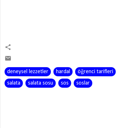
deneysel lezzetler
hardal
öğrenci tarifleri
salata
salata sosu
sos
soslar