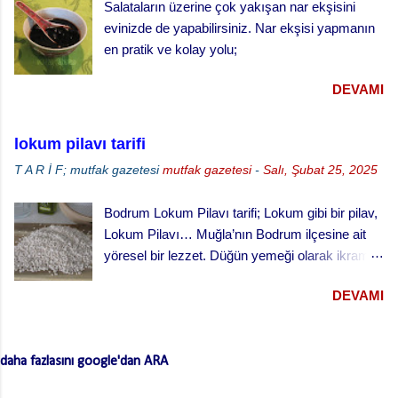
Salataların üzerine çok yakışan nar ekşisini
vişne reçeli vişneli turta yapılışı,
evinizde de yapabilirsiniz. Nar ekşisi yapmanın
en pratik ve kolay yolu;
DEVAMI
lokum pilavı tarifi
T A R İ F; mutfak gazetesi
mutfak gazetesi
-
Salı, Şubat 25, 2025
Bodrum Lokum Pilavı tarifi; Lokum gibi bir pilav,
Lokum Pilavı… Muğla’nın Bodrum ilçesine ait
yöresel bir lezzet. Düğün yemeği olarak ikram
edilen bu yemek oldukça lezzetli. Kesme
DEVAMI
(erişte/makarna) hamurla hazırlanan bu lezzetli
yemeğin hamurlarını Bodrum pazarından hazır
ve kurutulmuş olarak da alabilirsiniz. Hamuru
daha fazlasını google'dan ARA
açmazsanız oldukça çabuk hazırlanan pratik bir
tarif… Lokum Pilavının hamurlarının