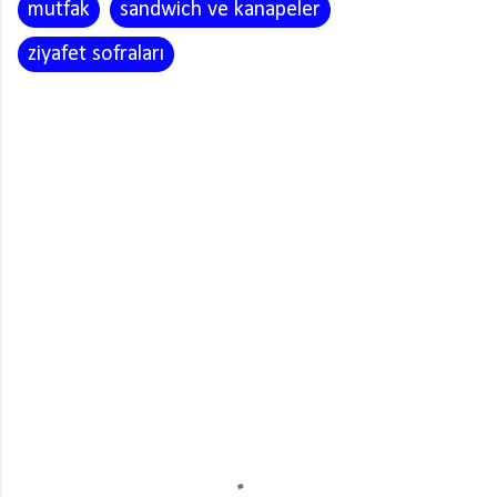
mutfak
sandwich ve kanapeler
ziyafet sofraları
Y
o
r
u
m
l
a