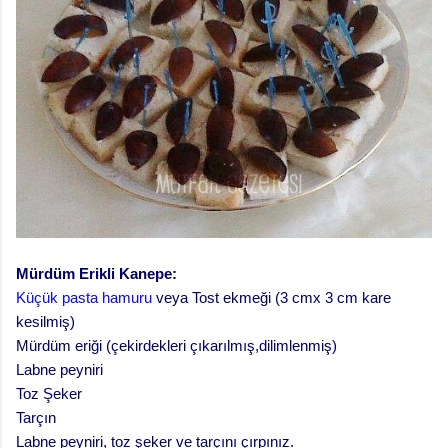
Mürdüm Erikli Kanepe:
Küçük pasta hamuru
veya
Tost ekmeği (3 cmx 3 cm kare
kesilmiş)
Mürdüm eriği (çekirdekleri çıkarılmış,dilimlenmiş)
Labne peyniri
Toz Şeker
Tarçın
Labne peyniri, toz şeker ve tarçını çırpınız.