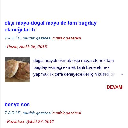
ekşi maya-doğal maya ile tam buğday
ekmeği tarifi
T A R İ F; mutfak gazetesi
mutfak gazetesi
-
Pazar, Aralık 25, 2016
doğal mayalı ekmek ekşi maya ekmek tam
buğday ekmeği ekmek tarifi Evde ekmek
yapmak ilk defa deneyecekler için külfetli bir
işmiş gibi gelebilir ama zamanla ve alışkanlık
DEVAMI
kazandıkça çok keyif alabileceğiniz ve
vazgeçemeyeceğiniz bir şey. Özellikle de ekşi
maya ekmek yapmak daha da zordur. Ekşi
benye sos
mayayı kontrol etmek, yaşatabilmek, beslemek
T A R İ F; mutfak gazetesi
mutfak gazetesi
ve aktif halde kalmasını sağlamak çok dikkat ve
-
Pazartesi, Şubat 27, 2012
çaba gerektiriyor. Hatta bizim evde ekşi maya