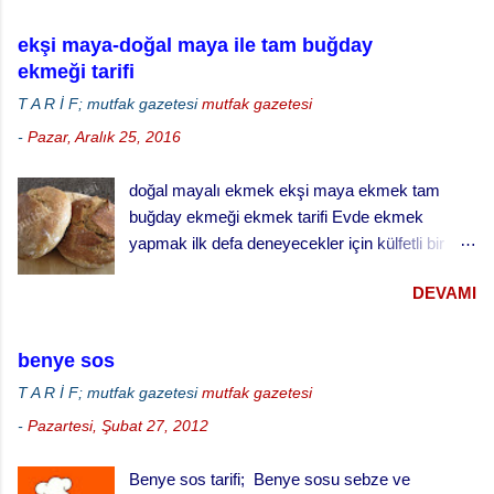
ekşi maya-doğal maya ile tam buğday
ekmeği tarifi
T A R İ F; mutfak gazetesi
mutfak gazetesi
-
Pazar, Aralık 25, 2016
doğal mayalı ekmek ekşi maya ekmek tam
buğday ekmeği ekmek tarifi Evde ekmek
yapmak ilk defa deneyecekler için külfetli bir
işmiş gibi gelebilir ama zamanla ve alışkanlık
DEVAMI
kazandıkça çok keyif alabileceğiniz ve
vazgeçemeyeceğiniz bir şey. Özellikle de ekşi
maya ekmek yapmak daha da zordur. Ekşi
benye sos
mayayı kontrol etmek, yaşatabilmek, beslemek
T A R İ F; mutfak gazetesi
mutfak gazetesi
ve aktif halde kalmasını sağlamak çok dikkat ve
-
Pazartesi, Şubat 27, 2012
çaba gerektiriyor. Hatta bizim evde ekşi maya
sanki bir evcil hayvanmış gibi muamele görüyor.
Benye sos tarifi; Benye sosu sebze ve
… besledin mi, gazını aldın mı gibi diyaloglar hiç