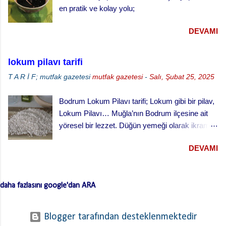
en pratik ve kolay yolu;
DEVAMI
lokum pilavı tarifi
T A R İ F; mutfak gazetesi
mutfak gazetesi
-
Salı, Şubat 25, 2025
Bodrum Lokum Pilavı tarifi; Lokum gibi bir pilav,
Lokum Pilavı… Muğla’nın Bodrum ilçesine ait
yöresel bir lezzet. Düğün yemeği olarak ikram
edilen bu yemek oldukça lezzetli. Kesme
DEVAMI
(erişte/makarna) hamurla hazırlanan bu lezzetli
yemeğin hamurlarını Bodrum pazarından hazır
ve kurutulmuş olarak da alabilirsiniz. Hamuru
daha fazlasını google'dan ARA
açmazsanız oldukça çabuk hazırlanan pratik bir
tarif… Lokum Pilavının hamurlarının
yapışmaması ve daha lezzetli olması için püf
Blogger tarafından desteklenmektedir
noktaları …. Hamuru bir gün önceden yaparsan