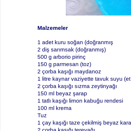
Malzemeler
1 adet kuru soğan (doğranmış
2 diş sarımsak (doğranmış)
500 g arborio pirinç
150 g parmesan (toz)
2 çorba kaşığı maydanoz
1 litre kaynar vaziyette tavuk suyu (e
2 çorba kaşığı sızma zeytinyağı
150 ml beyaz şarap
1 tatlı kaşığı limon kabuğu rendesi
100 ml krema
Tuz
1 çay kaşığı taze çekilmiş beyaz kar
2 çorba kaşığı tereyağı