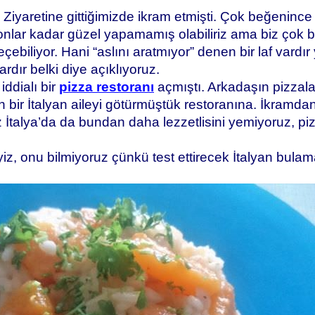
iyaretine gittiğimizde ikram etmişti. Çok beğenince ta
 onlar kadar güzel yapamamış olabiliriz ama biz çok 
ebiliyor. Hani “aslını aratmıyor” denen bir laf vardır
dır belki diye açıklıyoruz.
ddialı bir
pizza restoranı
açmıştı. Arkadaşın pizzala
 bir İtalyan aileyi götürmüştük restoranına. İkramdan
iz İtalya’da da bundan daha lezzetlisini yemiyoruz, piz
yiz, onu bilmiyoruz çünkü test ettirecek İtalyan bulam