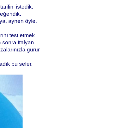
rifini istedik.
beğendik.
 ya, aynen öyle.
rını test etmek
 sonra İtalyan
zalarınızla gurur
adık bu sefer.