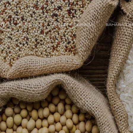
Ana içeriğe atla
ri
ANA SAYFA
LEZZET MEKANLARI
BAHARATLA