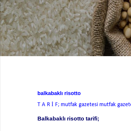
balkabaklı risotto
T A R İ F; mutfak gazetesi
mutfak gazet
Balkabaklı risotto tarifi;