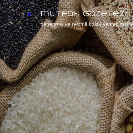
mutfak gazetesi
denenmiş ve resimli kolay yemek tarifle