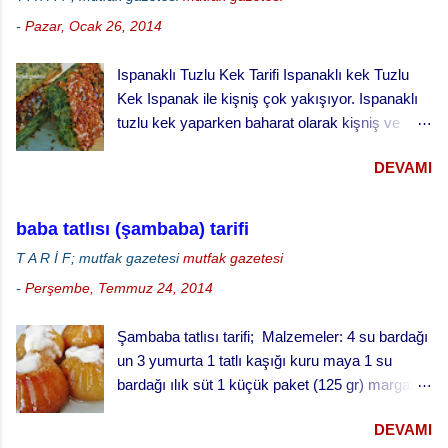
zamanda İran kurabiyesi olarak da biliniyor
çıkarın. Karideslerin sırt kısmında bulunan
-
Pazar, Ocak 26, 2014
ama, aslı badambura' dır ve Azerbaycan'da
bağırsağını çıkarmak için baş kısmından...
yapılan geleneksel bir kurabiyedir. Malzeme:
Ispanaklı Tuzlu Kek Tarifi Ispanaklı kek Tuzlu
250 gr. file badem 4 çorba kaşığı bal 1 çorba
Kek Ispanak ile kişniş çok yakışıyor. Ispanaklı
kaşığı toz tarçın 4 çorba kaşığı şeker 1 çay
tuzlu kek yaparken baharat olarak kişniş ve
kaşığı kakule çekirdeği (dövülmüş) 250 gr.
karabiber kullandık. Kekin üzerine bol susam
Margarin (Oda sıcaklığında) 3 kaşık yoğurt 1
DEVAMI
serptik. Hem görünümü hem de lezzeti çok
paket karbonat Un (alabildiği kadar) 1 çorba
güzel oldu. Ispanaklı tuzlu keki hazırlarken
kaşığı üzüm pekmezi 4 çorba kaşığı su iran
ıspanakları çiğ olarak kullandık. Bu kekin daha
kurabiyesi badambura yapılışı ·
baba tatlısı (şambaba) tarifi
iyi pişmesi için derin kek kalıbında değil, sığ
Fırınınızı 170 derecede ısıtınız. · ...
T A R İ F; mutfak gazetesi
mutfak gazetesi
kenarlı tepside pişirmeyi öneriyoruz.
-
Perşembe, Temmuz 24, 2014
Şambaba tatlısı tarifi; Malzemeler: 4 su bardağı
un 3 yumurta 1 tatlı kaşığı kuru maya 1 su
bardağı ılık süt 1 küçük paket (125 gr) margarin
(oda sıcaklığında) 1 çay fincanı pudra şekeri 1
DEVAMI
fiske tuz şurup için: 3 su bardağı su 3 su