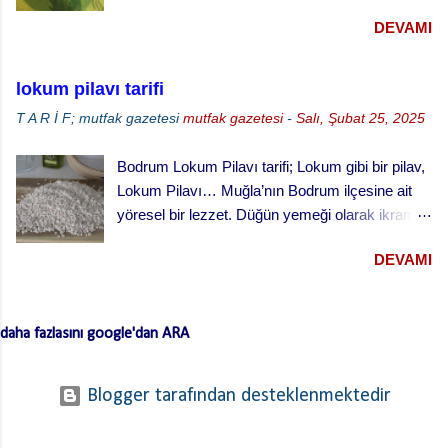
DEVAMI
lokum pilavı tarifi
T A R İ F; mutfak gazetesi
mutfak gazetesi
-
Salı, Şubat 25, 2025
Bodrum Lokum Pilavı tarifi; Lokum gibi bir pilav,
Lokum Pilavı… Muğla’nın Bodrum ilçesine ait
yöresel bir lezzet. Düğün yemeği olarak ikram
edilen bu yemek oldukça lezzetli. Kesme
DEVAMI
(erişte/makarna) hamurla hazırlanan bu lezzetli
yemeğin hamurlarını Bodrum pazarından hazır
ve kurutulmuş olarak da alabilirsiniz. Hamuru
daha fazlasını google'dan ARA
açmazsanız oldukça çabuk hazırlanan pratik bir
tarif… Lokum Pilavının hamurlarının
yapışmaması ve daha lezzetli olması için püf
Blogger tarafından desteklenmektedir
noktaları …. Hamuru bir gün önceden yaparsan
ve kurursa daha iyi olur. …. Hamurları