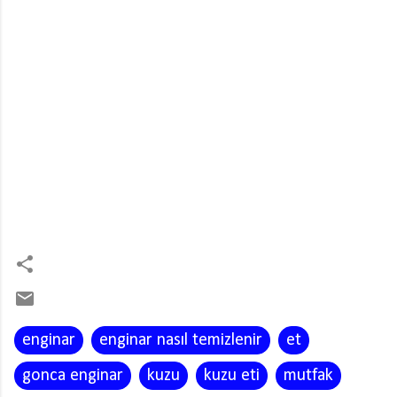
enginar
enginar nasıl temizlenir
et
gonca enginar
kuzu
kuzu eti
mutfak