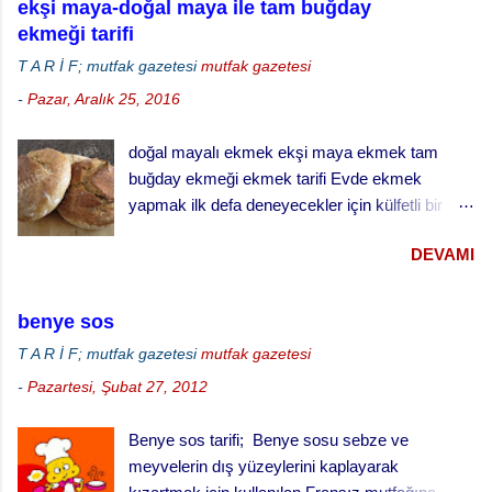
ekşi maya-doğal maya ile tam buğday
ekmeği tarifi
T A R İ F; mutfak gazetesi
mutfak gazetesi
-
Pazar, Aralık 25, 2016
doğal mayalı ekmek ekşi maya ekmek tam
buğday ekmeği ekmek tarifi Evde ekmek
yapmak ilk defa deneyecekler için külfetli bir
işmiş gibi gelebilir ama zamanla ve alışkanlık
DEVAMI
kazandıkça çok keyif alabileceğiniz ve
vazgeçemeyeceğiniz bir şey. Özellikle de ekşi
maya ekmek yapmak daha da zordur. Ekşi
benye sos
mayayı kontrol etmek, yaşatabilmek, beslemek
T A R İ F; mutfak gazetesi
mutfak gazetesi
ve aktif halde kalmasını sağlamak çok dikkat ve
-
Pazartesi, Şubat 27, 2012
çaba gerektiriyor. Hatta bizim evde ekşi maya
sanki bir evcil hayvanmış gibi muamele görüyor.
Benye sos tarifi; Benye sosu sebze ve
… besledin mi, gazını aldın mı gibi diyaloglar hiç
meyvelerin dış yüzeylerini kaplayarak
eksik olmuyor. Hatta uzun süreli gezilerde sırf