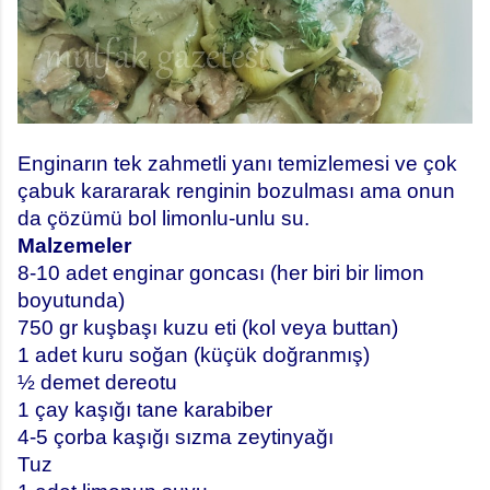
Enginarın tek zahmetli yanı temizlemesi ve çok
çabuk karararak renginin bozulması ama onun
da çözümü bol limonlu-unlu su.
Malzemeler
8-10 adet enginar goncası (her biri bir limon
boyutunda)
750 gr kuşbaşı kuzu eti (kol veya buttan)
1 adet kuru soğan (küçük doğranmış)
½ demet dereotu
1 çay kaşığı tane karabiber
4-5 çorba kaşığı sızma zeytinyağı
Tuz